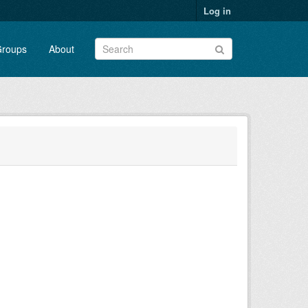
Log in
roups
About