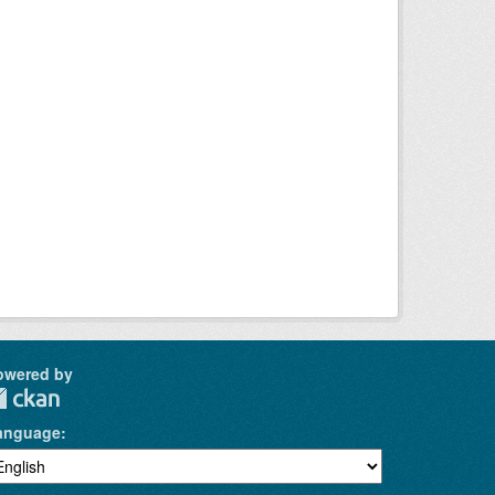
owered by
anguage