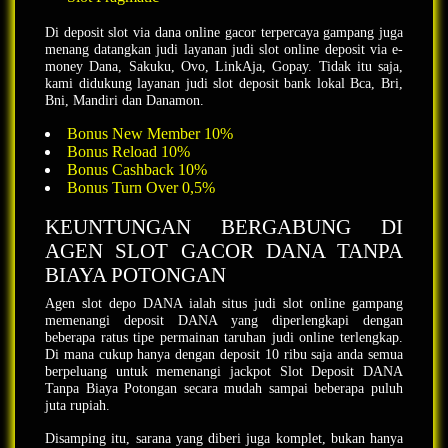
Di deposit slot via dana online gacor terpercaya gampang juga
menang datangkan judi layanan judi slot online deposit via e-
money Dana, Sakuku, Ovo, LinkAja, Gopay. Tidak itu saja,
kami didukung layanan judi slot deposit bank lokal Bca, Bri,
Bni, Mandiri dan Danamon.
Bonus New Member 10%
Bonus Reload 10%
Bonus Cashback 10%
Bonus Turn Over 0,5%
KEUNTUNGAN BERGABUNG DI
AGEN SLOT GACOR DANA TANPA
BIAYA POTONGAN
Agen slot depo DANA ialah situs judi slot online gampang
memenangi deposit DANA yang diperlengkapi dengan
beberapa ratus tipe permainan taruhan judi online terlengkap.
Di mana cukup hanya dengan deposit 10 ribu saja anda semua
berpeluang untuk memenangi jackpot Slot Deposit DANA
Tanpa Biaya Potongan secara mudah sampai beberapa puluh
juta rupiah.
Disamping itu, sarana yang diberi juga komplet, bukan hanya