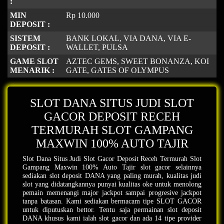
:
MIN
Rp 10.000
DEPOSIT
:
SISTEM
BANK LOKAL, VIA DANA, VIA E-
DEPOSIT
:
WALLET, PULSA
GAME SLOT
AZTEC GEMS, SWEET BONANZA, KOI
MENARIK
:
GATE, GATES OF OLYMPUS
SLOT DANA SITUS JUDI SLOT
GACOR DEPOSIT RECEH
TERMURAH SLOT GAMPANG
MAXWIN 100% AUTO TAJIR
Slot Dana Situs Judi Slot Gacor Deposit Receh Termurah Slot
Gampang Maxwin 100% Auto Tajir slot gacor selainnya
sediakan slot deposit DANA yang paling murah, kualitas judi
slot yang didatangkannya punyai kualitas oke untuk menolong
pemain memenangi major jackpot sampai progresive jackpot
tanpa batasan. Kami sediakan bermacam tipe SLOT GACOR
untuk diputuskan bettor. Tentu saja permainan slot deposit
DANA khusus kami ialah slot gacor dan ada 14 tipe provider