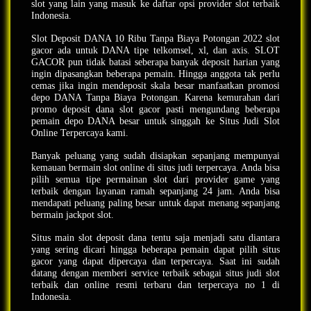
slot yang lain yang masuk ke daftar opsi provider slot terbaik
Indonesia.
Slot Deposit DANA 10 Ribu Tanpa Biaya Potongan 2022 slot
gacor ada untuk DANA tipe telkomsel, xl, dan axis. SLOT
GACOR pun tidak batasi seberapa banyak deposit harian yang
ingin dipasangkan beberapa pemain. Hingga anggota tak perlu
cemas jika ingin mendeposit skala besar manfaatkan promosi
depo DANA Tanpa Biaya Potongan. Karena kemurahan dari
promo deposit dana slot gacor pasti mengundang beberapa
pemain depo DANA besar untuk singgah ke Situs Judi Slot
Online Terpercaya kami.
Banyak peluang yang sudah disiapkan sepanjang mempunyai
kemauan bermain slot online di situs judi terpercaya. Anda bisa
pilih semua tipe permainan slot dari provider game yang
terbaik dengan layanan ramah sepanjang 24 jam. Anda bisa
mendapati peluang paling besar untuk dapat menang sepanjang
bermain jackpot slot.
Situs main slot deposit dana tentu saja menjadi satu diantara
yang sering dicari hingga beberapa pemain dapat pilih situs
gacor yang dapat dipercaya dan terpercaya. Saat ini sudah
datang dengan memberi service terbaik sebagai situs judi slot
terbaik dan online resmi terbaru dan terpercaya no 1 di
Indonesia.