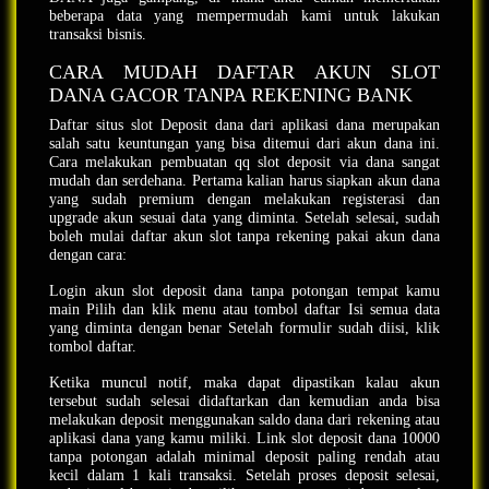
beberapa data yang mempermudah kami untuk lakukan
transaksi bisnis.
CARA MUDAH DAFTAR AKUN SLOT
DANA GACOR TANPA REKENING BANK
Daftar situs slot Deposit dana dari aplikasi dana merupakan
salah satu keuntungan yang bisa ditemui dari akun dana ini.
Cara melakukan pembuatan qq slot deposit via dana sangat
mudah dan serdehana. Pertama kalian harus siapkan akun dana
yang sudah premium dengan melakukan registerasi dan
upgrade akun sesuai data yang diminta. Setelah selesai, sudah
boleh mulai daftar akun slot tanpa rekening pakai akun dana
dengan cara:
Login akun slot deposit dana tanpa potongan tempat kamu
main Pilih dan klik menu atau tombol daftar Isi semua data
yang diminta dengan benar Setelah formulir sudah diisi, klik
tombol daftar.
Ketika muncul notif, maka dapat dipastikan kalau akun
tersebut sudah selesai didaftarkan dan kemudian anda bisa
melakukan deposit menggunakan saldo dana dari rekening atau
aplikasi dana yang kamu miliki. Link slot deposit dana 10000
tanpa potongan adalah minimal deposit paling rendah atau
kecil dalam 1 kali transaksi. Setelah proses deposit selesai,