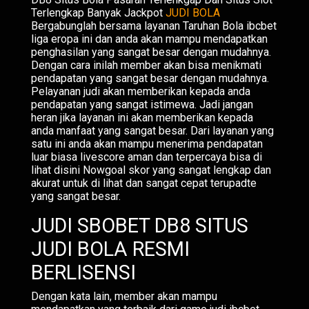
Terlengkap Banyak Jackpot
JUDI BOLA
Bergabunglah bersama layanan Taruhan Bola ibcbet
liga eropa ini dan anda akan mampu mendapatkan
penghasilan yang sangat besar dengan mudahnya.
Dengan cara inilah member akan bisa menikmati
pendapatan yang sangat besar dengan mudahnya.
Pelayanan judi akan memberikan kepada anda
pendapatan yang sangat istimewa. Jadi jangan
heran jika layanan ini akan memberikan kepada
anda manfaat yang sangat besar. Dari layanan yang
satu ini anda akan mampu menerima pendapatan
luar biasa livescore aman dan terpercaya bisa di
lihat disini Nowgoal skor yang sangat lengkap dan
akurat untuk di lihat dan sangat cepat terupadte
yang sangat besar.
JUDI SBOBET DB8 SITUS
JUDI BOLA RESMI
BERLISENSI
Dengan kata lain, member akan mampu