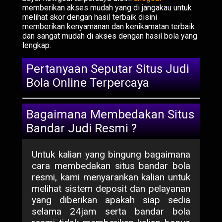
memberikan akses mudah yang di jangakau untuk
melihat skor dengan hasil terbaik disini
memberikan kenyamanan dan kenikamatan terbaik
dan sangat mudah di akses dengan hasil bola yang
lengkap.
Pertanyaan Seputar Situs Judi
Bola Online Terpercaya
Bagaimana Membedakan Situs
Bandar Judi Resmi ?
Untuk kalian yang bingung bagaimana
cara membedakan situs bandar bola
resmi, kami menyarankan kalian untuk
melihat sistem deposit dan pelayanan
yang diberikan apakah siap sedia
selama 24jam serta bandar bola