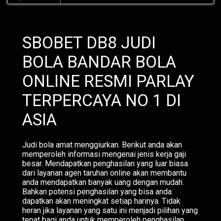
SBOBET DB8 JUDI
BOLA BANDAR BOLA
ONLINE RESMI PARLAY
TERPERCAYA NO 1 DI
ASIA
Judi bola amat menggiurkan. Berikut anda akan
memperoleh informasi mengenai jenis kerja gaji
besar. Mendapatkan penghasilan yang luar biasa
dari layanan agen taruhan online akan membantu
anda mendapatkan banyak uang dengan mudah.
Bahkan potensi penghasilan yang bisa anda
dapatkan akan meningkat setiap harinya. Tidak
heran jika layanan yang satu ini menjadi pilihan yang
tepat bagi anda untuk memperoleh penghasilan