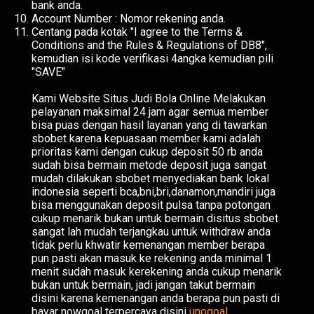
bank anda.
Account Number : Nomor rekening anda.
Centang pada kotak "I agree to the Terms &
Conditions and the Rules & Regulations of DB8",
kemudian isi kode verifikasi 4angka kemudian pili
"SAVE"
Kami Website Situs Judi Bola Online Melakukan
pelayanan maksimal 24 jam agar semua member
bisa puas dengan hasil layanan yang di tawarkan
sbobet karena kepuasaan member kami adalah
prioritas kami dengan cukup deposit 50 rb anda
sudah bisa bermain metode deposit juga sangat
mudah dilakukan sbobet menyediakan bank lokal
indonesia seperti bca,bni,bri,danamon,mandiri juga
bisa menggunakan deposit pulsa tanpa potongan
cukup menarik bukan untuk bermain disitus sbobet
sangat lah mudah terjangkau untuk withdraw anda
tidak perlu khwatir kemenangan member berapa
pun pasti akan masuk ke rekening anda minimal 1
menit sudah masuk kerekening anda cukup menarik
bukan untuk bermain, jadi jangan takut bermain
disini karena kemenangan anda berapa pun pasti di
bayar nowgoal terpercaya disini
unogoal