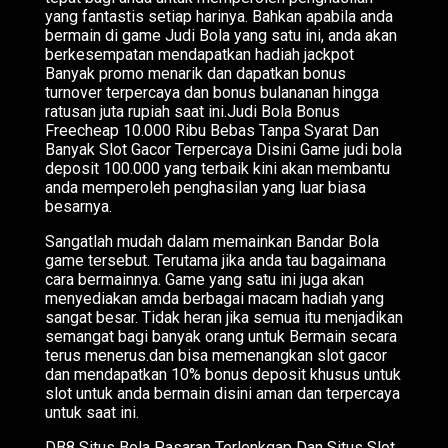
yang fantastis setiap harinya. Bahkan apabila anda
bermain di game Judi Bola yang satu ini, anda akan
berkesempatan mendapatkan hadiah jackpot
Banyak promo menarik dan dapatkan bonus
turnover terpercaya dan bonus bulananan hingga
ratusan juta rupiah saat ini.Judi Bola Bonus
Freecheap 10.000 Ribu Bebas Tanpa Syarat Dan
Banyak Slot Gacor Terpercaya Disini Game judi bola
deposit 100.000 yang terbaik kini akan membantu
anda memperoleh penghasilan yang luar biasa
besarnya.
Sangatlah mudah dalam memainkan Bandar Bola
game tersebut. Terutama jika anda tau bagaimana
cara bermainnya. Game yang satu ini juga akan
menyediakan amda berbagai macam hadiah yang
sangat besar. Tidak heran jika semua itu menjadikan
semangat bagi banyak orang untuk Bermain secara
terus menerus.dan bisa memenangkan slot gacor
dan mendapatkan 10% bonus deposit khusus untuk
slot untuk anda bermain disini aman dan terpercaya
untuk saat ini.
DB8 Situs Bola Pasaran Terlenkgap Dan Situs Slot