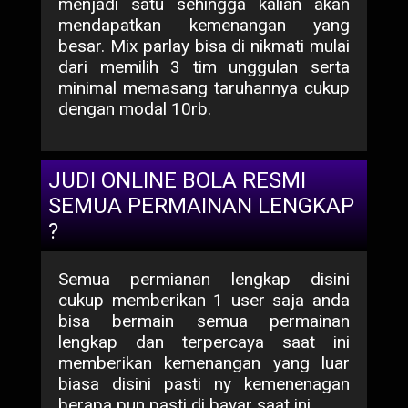
menjadi satu sehingga kalian akan
mendapatkan kemenangan yang
besar. Mix parlay bisa di nikmati mulai
dari memilih 3 tim unggulan serta
minimal memasang taruhannya cukup
dengan modal 10rb.
JUDI ONLINE BOLA RESMI
SEMUA PERMAINAN LENGKAP
?
Semua permianan lengkap disini
cukup memberikan 1 user saja anda
bisa bermain semua permainan
lengkap dan terpercaya saat ini
memberikan kemenangan yang luar
biasa disini pasti ny kemenenagan
berapa pun pasti di bayar saat ini.