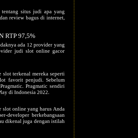
 tentang situs judi apa yang
an review bagus di internet,
 RTP 97,5%
tidaknya ada 12 provider yang
ider judi slot online gacor
slot terkenal mereka seperti
ot favorit penjudi. Sebelum
ragmatic. Pragmatic sendiri
lay di Indonesia 2022.
 slot online yang harus Anda
oper-developer berkebangsaan
au dikenal juga dengan istilah