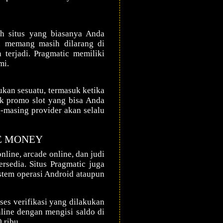
ah situs yang biasanya Anda
an memang masih dilarang di
 terjadi. Pragmatic memiliki
mi.
ukan sesuatu, termasuk ketika
ak promo slot yang bisa Anda
-masing provider akan selalu
 E MONEY
nline, arcade online, dan judi
rsedia. Situs Pragmatic juga
istem operasi Android ataupun
es verifikasi yang dilakukan
nline dengan mengisi saldo di
 ribu.