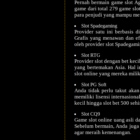
Pernah bermain game slot Ag
game dari total 279 game slot
para penjudi yang mampu m
Slot Spadegaming
Provider satu ini berbasis
Grafis yang menawan dan ef
oleh provider slot Spadegam
Slot RTG
Provider slot dengan bet keci
yang bertemakan Asia. Hal 
slot online yang mereka mili
Slot PG Soft
Anda tidak perlu takut akan 
memiliki lisensi internasiona
kecil hingga slot bet 500 seh
Slot CQ9
Game slot online uang asli da
Sebelum bermain, Anda juga 
agar meraih kemenangan.