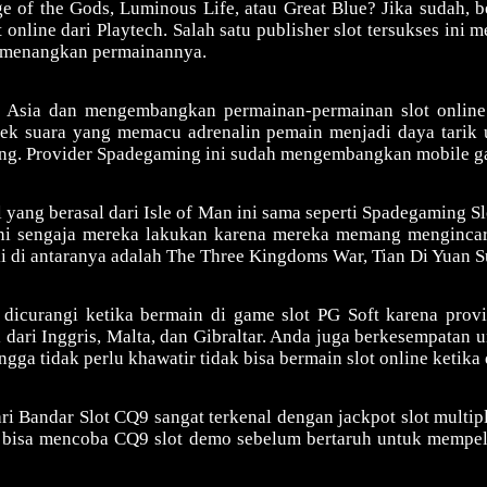
e of the Gods, Luminous Life, atau Great Blue? Jika sudah, 
 online dari Playtech. Salah satu publisher slot tersukses ini
emenangkan permainannya.
 di Asia dan mengembangkan permainan-permainan slot onlin
ek suara yang memacu adrenalin pemain menjadi daya tarik 
ing. Provider Spadegaming ini sudah mengembangkan mobile g
l yang berasal dari Isle of Man ini sama seperti Spadegaming 
ini sengaja mereka lakukan karena mereka memang mengincar
ki di antaranya adalah The Three Kingdoms War, Tian Di Yuan S
dicurangi ketika bermain di game slot PG Soft karena provid
l dari Inggris, Malta, dan Gibraltar. Anda juga berkesempatan
ingga tidak perlu khawatir tidak bisa bermain slot online ketik
ri Bandar Slot CQ9 sangat terkenal dengan jackpot slot multipl
bisa mencoba CQ9 slot demo sebelum bertaruh untuk mempela