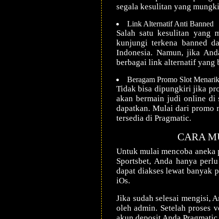
segala kesulitan yang mungk
Link Alternatif Anti Banned
Salah satu kesulitan yang 
kunjungi terkena banned da
Indonesia. Namun, jika Anda
berbagai link alternatif yan
Beragam Promo Slot Menari
Tidak bisa dipungkiri jika p
akan bermain judi online di
dapatkan. Mulai dari promo 
tersedia di Pragmatic.
CARA MU
Untuk mulai mencoba aneka per
Sportsbet, Anda hanya perlu
dapat diakses lewat banyak p
iOs.
Jika sudah selesai mengisi,
oleh admin. Setelah proses v
akun deposit Anda Pragmatic m