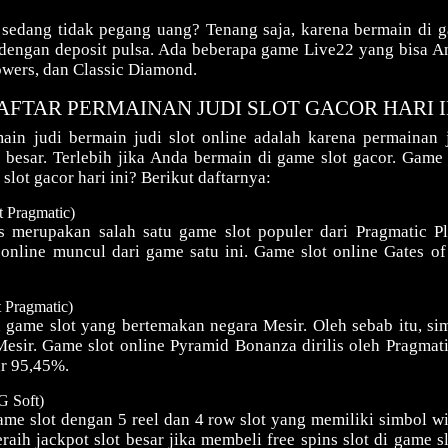
 sedang tidak pegang uang? Tenang saja, karena bermain di g
 dengan deposit pulsa. Ada beberapa game Live22 yang bisa A
owers, dan Classic Diamond.
AFTAR PERMAINAN JUDI SLOT GACOR HARI I
ain judi bermain judi slot online adalah karena permainan j
esar. Terlebih jika Anda bermain di game slot gacor. Game s
slot gacor hari ini? Berikut daftarnya:
 Pragmatic)
merupakan salah satu game slot populer dari Pragmatic Pla
t online muncul dari game satu ini. Game slot online Gates o
 Pragmatic)
game slot yang bertemakan negara Mesir. Oleh sebab itu, si
 Mesir. Game slot online Pyramid Bonanza dirilis oleh Pragma
ar 95,45%.
G Soft)
 slot dengan 5 reel dan 4 row slot yang memiliki simbol wil
aih jackpot slot besar jika membeli free spins slot di game 