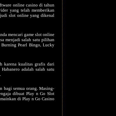
tware online casino di tahun
vider yang telah memberikan
 judi slot online yang dikenal
 Anda mencari game slot online
sa menjadi salah satu pilihan
 Burning Pearl Bingo, Lucky
 karena kualitas grafis dari
t Habanero adalah salah satu
.
in bagi semua orang. Masing-
ngaja dibuat Play n Go Slot
dimainkan di Play n Go Casino