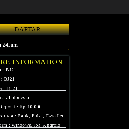
DAFTAR
an 24Jam
RE INFORMATION
 : BJ21
 : BJ21
er : BJ21
ra : Indonesia
Deposit : Rp 10.000
it via : Bank, Pulsa, E-wallet
form : Windows, Ios, Android