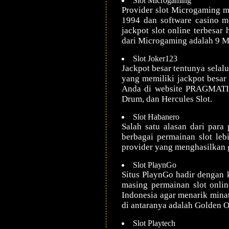
Slot Microgaming
Provider slot Microgaming m
1994 dan software casino m
jackpot slot online terbesar 
dari Microgaming adalah 9 M
Slot Joker123
Jackpot besar tentunya selalu
yang memiliki jackpot besar 
Anda di website PRAGMATIC.
Drum, dan Hercules Slot.
Slot Habanero
Salah satu alasan dari para
berbagai permainan slot leb
provider yang menghasilkan g
Slot PlaynGo
Situs PlaynGo hadir dengan 
masing permainan slot onli
Indonesia agar menarik minat
di antaranya adalah Golden O
Slot Playtech