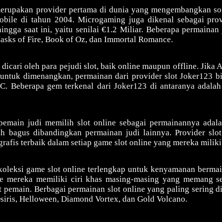
erupakan provider pertama di dunia yang mengembangkan sof
obile di tahun 2004. Microgaming juga dikenal sebagai pro
hingga saat ini, yaitu senilai €1.2 Miliar. Beberapa permainan
asks of Fire, Book of Oz, dan Immortal Romance.
 dicari oleh para pejudi slot, baik online maupun offline. Jika
untuk dimenangkan, permainan dari provider slot Joker123 bi
 Beberapa gem terkenal dari Joker123 di antaranya adalah
 pemain judi memilih slot online sebagai permainannya adalah
ih bagus dibandingkan permainan judi lainnya. Provider slo
rafis terbaik dalam setiap game slot online yang mereka miliki
koleksi game slot online terlengkap untuk kenyamanan berma
ne mereka memiliki ciri khas masing-masing yang memang se
 pemain. Berbagai permainan slot online yang paling sering 
siris, Helloween, Diamond Vortex, dan Gold Volcano.