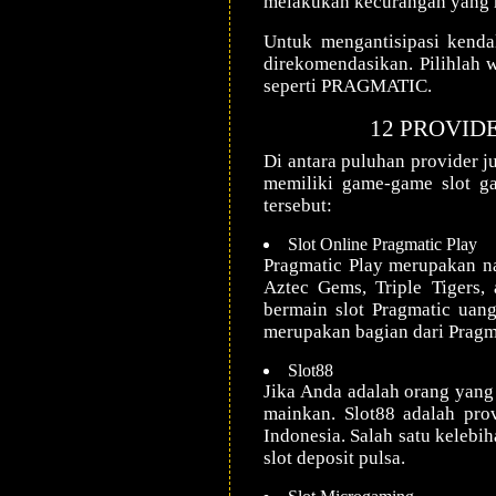
melakukan kecurangan yang 
Untuk mengantisipasi kendal
direkomendasikan. Pilihlah 
seperti PRAGMATIC.
12 PROVID
Di antara puluhan provider j
memiliki game-game slot ga
tersebut:
Slot Online Pragmatic Play
Pragmatic Play merupakan na
Aztec Gems, Triple Tigers,
bermain slot Pragmatic uan
merupakan bagian dari Pragma
Slot88
Jika Anda adalah orang yang
mainkan. Slot88 adalah prov
Indonesia. Salah satu kelebih
slot deposit pulsa.