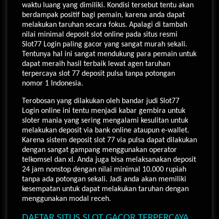
waktu luang yang dimiliki. Kondisi tersebut tentu akan
berdampak positif bagi pemain, karena anda dapat
melakukan taruhan secara fokus. Apalagi di tambah
nilai minimal deposit slot online pada situs resmi
Slot77 Login paling gacor yang sangat murah sekali.
Tentunya hal ini sangat mendukung para pemain untuk
dapat meraih hasil terbaik lewat agen taruhan
terpercaya slot 77 deposit pulsa tanpa potongan
nomor 1 Indonesia.
Terobosan yang dilakukan oleh bandar judi Slot77
Login online ini tentu menjadi kabar gembira untuk
sloter mania yang sering mengalami kesulitan untuk
melakukan deposit via bank online ataupun e-wallet.
Karena sistem deposit slot 77 via pulsa dapat dilakukan
dengan sangat gampang menggunakan operator
telkomsel dan xl. Anda juga bisa melaksanakan deposit
24 jam nonstop dengan nilai minimal 10.000 rupiah
tanpa ada potongan sekali. Jadi anda akan memiliki
kesempatan untuk dapat melakukan taruhan dengan
menggunakan modal receh.
DAFTAR SITUS SLOT GACOR TERPERCAYA