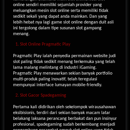
online sendiri memiliki sejumlah provider yang
meluangkan mesin slot online serta memiliki tidak
sedikit sekali yang dapat anda mainkan. Dan yang
lebih hebat nya lagi game slot online dengan duit asli
ini tergolong dalam tipe susunan slot gampang
menang.
1. Slot Online Pragmatic Play
Pragmatic Play ialah penyedia permainan website judi
slot paling tidak sedikit menang terkemuka yang telah
lama malang melintang di industri iGaming.
Pragmatic Play menawarkan sekian banyak portfolio
multi-produk paling inovatif, telah teregulasi
mempunyai interface lumayan mobile-friendly.
2. Slot Gacor Spadegaming
Pertama kali didirikan oleh sekelompok wirausahawan
eksibisionis, terdiri dari sekian banyak macam latar
belakang laksana perancang berbakat dan pun insinyur
profesional, spadegaming sudah berkembang menjadi