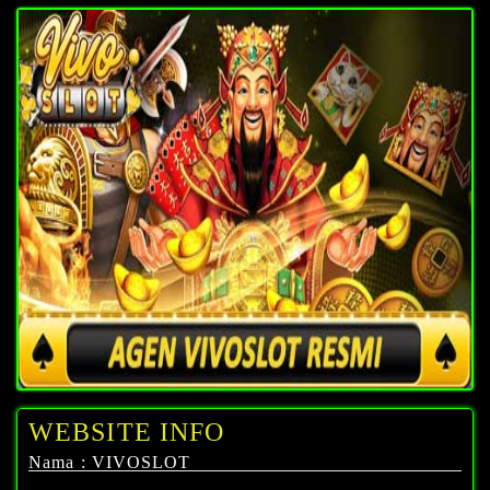
WEBSITE INFO
Nama : VIVOSLOT