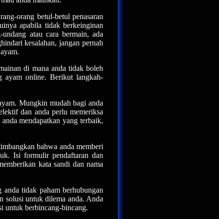
rang-orang betul-betul penasaran
inya apabila tidak berkeinginan
-undang atau cara bermain, ada
hindari kesalahan, jangan pernah
 ayam.
mainan di mana anda tidak boleh
g ayam online. Berikut langkah-
g ayam. Mungkin mudah bagi anda
elektif dan anda perlu memeriksa
 anda mendapatkan yang terbaik,
ertimbangkan bahwa anda memberi
k. Isi formulir pendaftaran dan
 memberikan kata sandi dan nama
ng anda tidak paham berhubungan
 solusi untuk dilema anda. Anda
asi untuk berbincang-bincang.