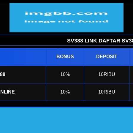
SV388 LINK DAFTAR SV388 SITUS 
BONUS
DEPOSIT
88
10%
10RIBU
NLINE
10%
10RIBU