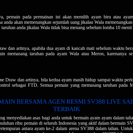
ya, pemain pada permainan ini akan memilih ayam biru atau ayam
ana anda akan memenangkan sejumlah uang jikalau Wala memenangkan
 taruhan anda jikalau Wala tidak bisa menang sebelum lomba 10 menit 
aw dan artinya, apabila dua ayam di kancah mati sebelum waktu ber
in memasang taruhan pada ayam Wala atau Meron, karenanya se
ime Draw dan artinya, bila kedua ayam masih hidup sampai waktu perlo
kontrol sebagai FTD. Semua pemain yang memasang taruhan pada 
AIN BERSAMA AGEN RESMI SV388 LIVE SA
TERBAIK
g menyediakan asas bagi anda untuk bermain ayam ayam dalam talia
puluhan ribu pemain di seluruh Indonesia yang aktif dalam bermain SV
tempuran antara ayam ke-2 dalam arena SV388 dalam talian. Untuk