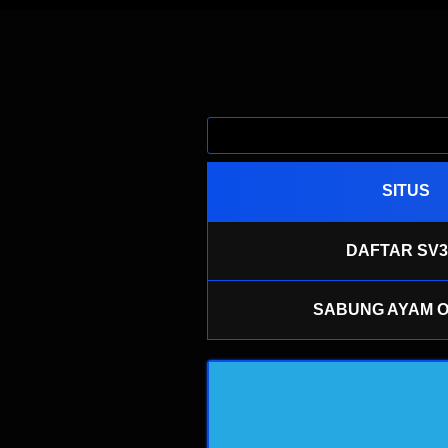
SITUS
DAFTAR SV3
SABUNG AYAM O