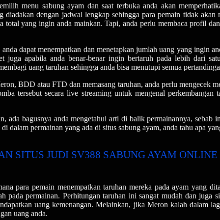
emilih menu sabung ayam dan saat terbuka anda akan memperhatika
ng diadakan dengan jadwal lengkap sehingga para pemain tidak aka
ga total yang ingin anda mainkan. Tapi, anda perlu membaca profil da
, anda dapat menempatkan dan menetapkan jumlah uang yang ingin an
 juga apabila anda benar-benar ingin bertaruh pada lebih dari sat
membagi uang taruhan sehingga anda bisa menutupi semua pertandinga
eron, BDD atau FTD dan memasang taruhan, anda perlu mengecek me
omba tersebut secara live streaming untuk mengenal perkembangan 
n, ada bagusnya anda mengetahui arti di balik permainannya, sebab in
h di dalam permainan yang ada di situs sabung ayam, anda tahu apa ya
AN SITUS JUDI SV388 SABUNG AYAM ONLIN
 mana para pemain menempatkan taruhan mereka pada ayam yang dit
h pada permainan. Perhitungan taruhan ini sangat mudah dan juga 
ndapatkan uang kemenangan. Melainkan, jika Meron kalah dalam laga
ngan uang anda.