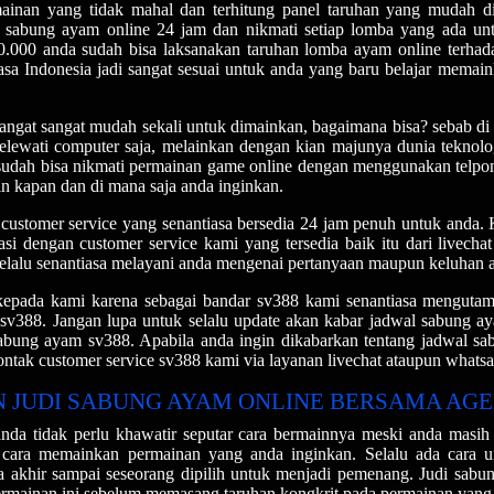
mainan yang tidak mahal dan terhitung panel taruhan yang mudah
 sabung ayam online 24 jam dan nikmati setiap lomba yang ada untu
10.000 anda sudah bisa laksanakan taruhan lomba ayam online terhadap
hasa Indonesia jadi sangat sesuai untuk anda yang baru belajar mema
gat sangat mudah sekali untuk dimainkan, bagaimana bisa? sebab di
lewati computer saja, melainkan dengan kian majunya dunia teknolo
 sudah bisa nikmati permainan game online dengan menggunakan telpon
ain kapan dan di mana saja anda inginkan.
stomer service yang senantiasa bersedia 24 jam penuh untuk anda. Ka
i dengan customer service kami yang tersedia baik itu dari livecha
elalu senantiasa melayani anda mengenai pertanyaan maupun keluhan a
n kepada kami karena sebagai bandar sv388 kami senantiasa mengut
388. Jangan lupa untuk selalu update akan kabar jadwal sabung ay
abung ayam sv388. Apabila anda ingin dikabarkan tentang jadwal s
ntak customer service sv388 kami via layanan livechat ataupun whats
 JUDI SABUNG AYAM ONLINE BERSAMA AGE
anda tidak perlu khawatir seputar cara bermainnya meski anda masi
na cara memainkan permainan yang anda inginkan. Selalu ada car
a akhir sampai seseorang dipilih untuk menjadi pemenang. Judi sab
rmainan ini sebelum memasang taruhan kongkrit pada permainan yan