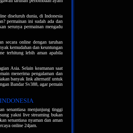
ngawali taruhan perlombaan ayam
e diseluruh dunia, di Indonesia
an? permainan ini sudah ada dan
i akan serunya permainan mengadu
an secara online dengan taruhan
banyak kemudahan dan keuntungan
ne terhitung lebih aman apabila
agian Asia. Selain keamanan saat
pemain menerima pengalaman dan
an banyak link alternatif untuk
dengan Bandar Sv388, agar pemain
 INDONESIA
kan senantiasa menjunjung tinggi
gsung yakni live streaming bukan
 akan senantiasa nyaman dan aman
ercaya online 24jam.