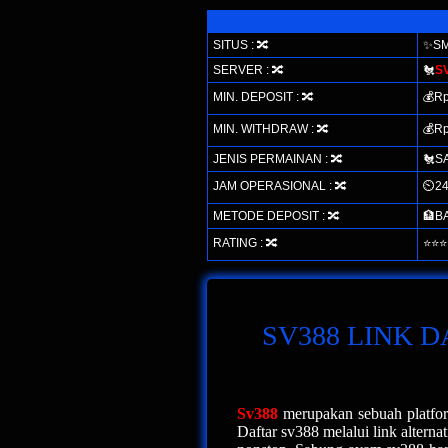
SITUS : 🔀
✨SM
SERVER : 🔀
🐔
S
MIN. DEPOSIT : 🔀
💰Rp
MIN. WITHDRAW : 🔀
💰Rp
JENIS PERMAINAN : 🔀
🐔S
JAM OPERASIONAL : 🔀
⏲️2
METODE DEPOSIT : 🔀
🏦B
RATING : 🔀
⭐️⭐️
SV388 LINK D
Sv388
merupakan sebuah platfor
Daftar sv388 melalui link altern