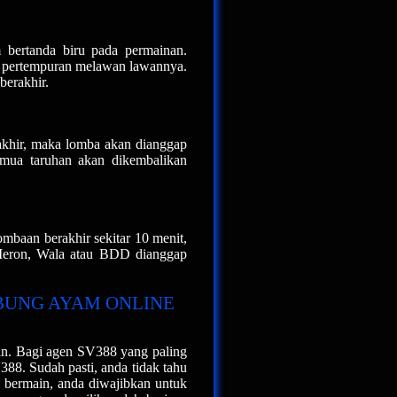
 bertanda biru pada permainan.
 pertempuran melawan lawannya.
berakhir.
akhir, maka lomba akan dianggap
mua taruhan akan dikembalikan
mbaan berakhir sekitar 10 menit,
Meron, Wala atau BDD dianggap
BUNG AYAM ONLINE
n. Bagi agen SV388 yang paling
388. Sudah pasti, anda tidak tahu
 bermain, anda diwajibkan untuk