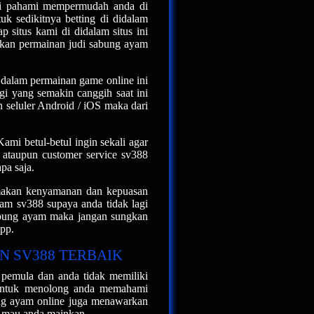
 di pahami mempermudah anda di
k sedikitnya betting di didalam
 situs kami di didalam situs ini
inkan permainan judi sabung ayam
 dalam permainan game online ini
gi yang semakin canggih saat ini
 seluler Android / iOS maka dari
mi betul-betul ingin sekali agar
t ataupun customer service sv388
pa saja.
amakan kenyamanan dan kepuasan
am sv388 supaya anda tidak lagi
abung ayam maka jangan sungkan
app.
N SV388 TERBAIK
h pemula dan anda tidak memiliki
a untuk menolong anda memahami
ung ayam online juga menawarkan
g mau anda mainkan.