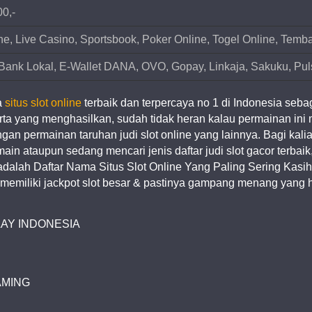
00,-
ine, Live Casino, Sportsbook, Poker Online, Togel Online, Tem
 Bank Lokal, E-Wallet DANA, OVO, Gopay, Linkaja, Sakuku, Pu
a
situs slot online
terbaik dan terpercaya no 1 di Indonesia seba
ta yang menghasilkan, sudah tidak heran kalau permainan in
an permainan taruhan judi slot online yang lainnya. Bagi kali
main ataupun sedang mencari jenis daftar judi slot gacor terbai
 adalah Daftar Nama Situs Slot Online Yang Paling Sering Kasi
 memiliki jackpot slot besar & pastinya gampang menang yang 
PLAY INDONESIA
AMING