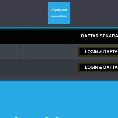
DAFTAR SEKAR
LOGIN & DAFT
LOGIN & DAFT