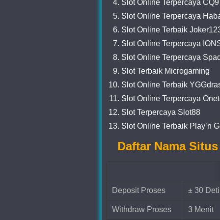
Slot Online Terpercaya CQ9
Slot Online Terpercaya Hab
Slot Online Terbaik Joker12
Slot Online Terpercaya IONS
Slot Online Terpercaya Sp
Slot Terbaik Microgaming
Slot Online Terbaik YGGdras
Slot Online Terpercaya One
Slot Terpercaya Slot88
Slot Online Terbaik Play’n 
Daftar Nama Situs
Deposit Proses
± 30 Deti
Withdraw Proses
3 Menit