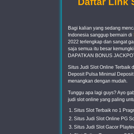
Daftar Link
Bagi kalian yang sedang menca
Indonesia sanggup bermain di
2022 terlengkap dan sangat ga
saja semua itu besar kemungkin
DAPATKAN BONUS JACKPOT
Situs Judi Slot Online Terbaik
Deposit Pulsa Minimal Deposit 
menangkan dengan mudah.
Tunggu apa lagi guys? Ayo gabu
judi slot online yang paling u
Situs Slot Terbaik no 1 Prag
Situs Judi Slot Online PG So
Situs Judi Slot Gacor Playte