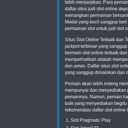
lebih menjanjikan. Para pema
daftar situs judi slot online 
menangkan permainan bersama
Modal yang kecil sanggup beri
permainan slot untuk judi slot o
Situs Slot Online Terbaik dan T
jackpot terbesar yang sanggup
bermain slot online terbaik da
memperhatikan adalah mempero
dan aman. Daftar situs slot on
yang sanggup dimainkan dan d
Pemain akan lebih enteng meme
mempunyai dan menyediakan p
pemainnya. Namun, pemain harus
baik yang menyediakan begitu 
rekomendasi daftar slot online 
Slot Pragmatic Play