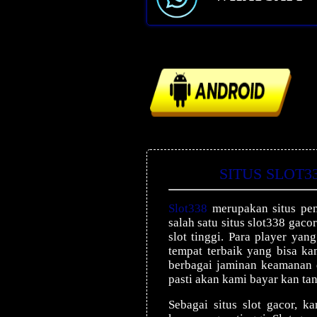
SITUS SLOT
Slot338
merupakan situs peny
salah satu situs slot338 ga
slot tinggi. Para player ya
tempat terbaik yang bisa kam
berbagai jaminan keamanan 
pasti akan kami bayar kan ta
Sebagai situs slot gacor, 