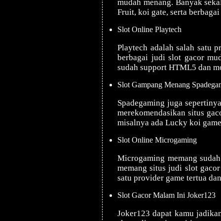
mudah menang. Banyak sekali
Fruit, koi gate, serta berbag
Slot Online Playtech
Playtech adalah salah satu p
berbagai judi slot gacor mu
sudah support HTML5 dan mob
Slot Gampang Menang Spadega
Spadegaming juga sepertinya 
merekomendasikan situs gaco
misalnya ada Lucky koi game
Slot Online Microgaming
Microgaming memang sudah te
memang situs judi slot gacor
satu provider game tertua dan
Slot Gacor Malam Ini Joker123
Joker123 dapat kamu jadikan