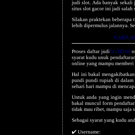
judi slot. Ada banyak sekal
situs slot gacor ini jadi sal
Silakan praktekan beberapa t
lebih dipermulus jalannya. S
CARA M
Proses daftar judi
SLOT338
on
syarat kudu unuk pendaftaran
online yang mampu memberi 
Hal ini bakal mengakibatka
pundi pundi rupiah di dalam
sehari hari mampu di mencapa
Untuk anda yang ingin mendaf
bakal muncul form pendaftar
tidak mau ribet, mampu saja 
Sebagai syarat yang kudu and
✔️ Username: