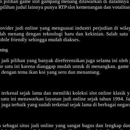
 pilihan game slot gampang menang ditawarkan di dalamnya 
ai pilihan judul lainnya punya RTP slot kemenangan dan votalitas
rovider judi online yang menguasai industri perjudian di wi
dah menang dengan teknologi baru dan kekinian. Salah satu
ile friendly sehingga mudah diakses.
ming
jadi pilihan yang banyak direferensikan juga selama ini ole
r satu ini karena dianggap mudah untuk di menangkan. game 
 dengan tema ikan koi yang seru dan menantang.
rkenal sejak lama dan memiliki koleksi slot online klasik 
 satu ini menawarkan layanan judi online sejak tahun 1994. 
 juga terbaik yang sudah terkenal sejak lama di berbagai negara
 sebagai situs judi online yang sangat bagus dan lengkap d