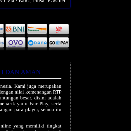
it Via : Bank, Pulsa, E-wallet
AH DAN AMAN
donesia. Kami juga merupakan
 dengan nilai kemenangan RTP
ntungan besar, disini adalah
enarik yaitu Fair Play, serta
ngan para player, semua itu
nline yang memiliki tingkat