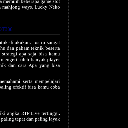
 memilih beberapa game slot
da mahjong ways, Lucky Neko
OT338
tuk dilakukan. Justru sangat
hu dan paham teknik beserta
strategi apa saja bisa kamu
dimengerti oleh banyak player
nik dan cara Apa yang bisa
memahami serta mempelajari
paling efektif bisa kamu coba
ki angka RTP Live tertinggi.
 paling tepat dan paling layak