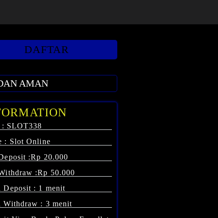
DAFTAR
 DAN AMAN
FORMATION
s : SLOT338
 : Slot Online
Deposit :Rp 20.000
Withdraw :Rp 50.000
 Deposit : 1 menit
 Withdraw : 3 menit