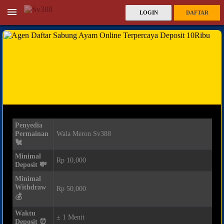
LOGIN
DAFTAR
Home
Penyedia
Permainan
Wala Meron Sv388
🐔
Minimal
Rp 10,000
Deposit 💸
Minimal
Withdraw
Rp 50,000
💰
Waktu
± 1 Menit
Deposit ⏰