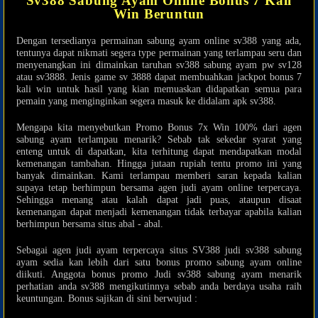
Sv388 Sabung Ayam Online Bonus 7 Kali
Win Beruntun
Dengan tersedianya permainan sabung ayam online sv388 yang ada,
tentunya dapat nikmati segera type permainan yang terlampau seru dan
menyenangkan ini dimainkan taruhan sv388 sabung ayam pw sv128
atau sv3888. Jenis game sv 3888 dapat membuahkan jackpot bonus 7
kali win untuk hasil yang kian memuaskan didapatkan semua para
pemain yang menginginkan segera masuk ke didalam apk sv388.
Mengapa kita menyebutkan Promo Bonus 7x Win 100% dari agen
sabung ayam terlampau menarik? Sebab tak sekedar syarat yang
enteng untuk di dapatkan, kita terhitung dapat mendapatkan modal
kemenangan tambahan. Hingga jutaan rupiah tentu promo ini yang
banyak dimainkan. Kami terlampau memberi saran kepada kalian
supaya tetap berhimpun bersama agen judi ayam online terpercaya.
Sehingga menang atau kalah dapat jadi puas, ataupun disaat
kemenangan dapat menjadi kemenangan tidak terbayar apabila kalian
berhimpun bersama situs abal - abal.
Sebagai agen judi ayam terpercaya situs SV388 judi sv388 sabung
ayam sedia kan lebih dari satu bonus promo sabung ayam online
diikuti. Anggota bonus promo Judi sv388 sabung ayam menarik
perhatian anda sv388 mengikutinnya sebab anda berdaya usaha raih
keuntungan. Bonus sajikan di sini berwujud :