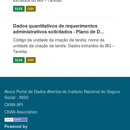
extraídos do BG – Tarefas
XLSX
CSV
Dados quantitativos de requerimentos
administrativos solicitados - Plano de D...
Código da unidade da criação da tarefa; nome da
unidade da criação da tarefa. Dados extraídos do BG –
Tarefas
XLSX
CSV
About Portal de Dados Abertos do Instituto Nacional do Seguro
Social - INSS
CKAN API
CKAN Association
Powered by