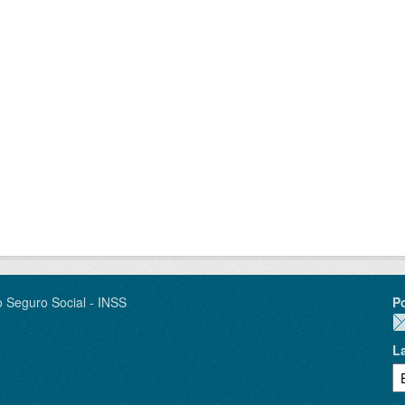
o Seguro Social - INSS
P
L