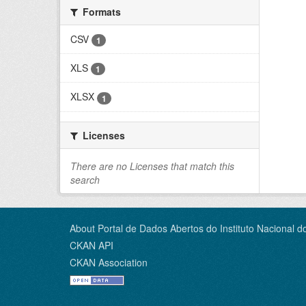
Formats
CSV
1
XLS
1
XLSX
1
Licenses
There are no Licenses that match this
search
About Portal de Dados Abertos do Instituto Nacional d
CKAN API
CKAN Association