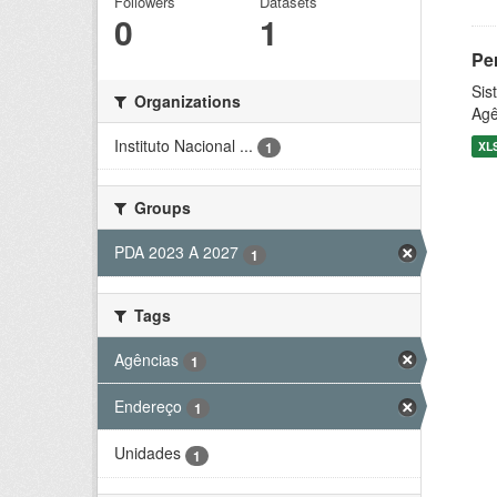
Followers
Datasets
0
1
Pe
Sis
Organizations
Agê
Instituto Nacional ...
XL
1
Groups
PDA 2023 A 2027
1
Tags
Agências
1
Endereço
1
Unidades
1