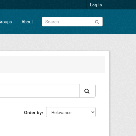
Log in
roups
About
Order by