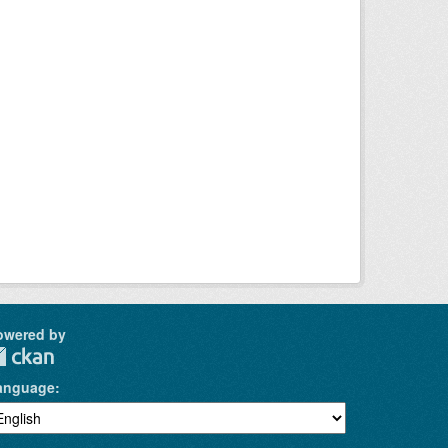
owered by
anguage