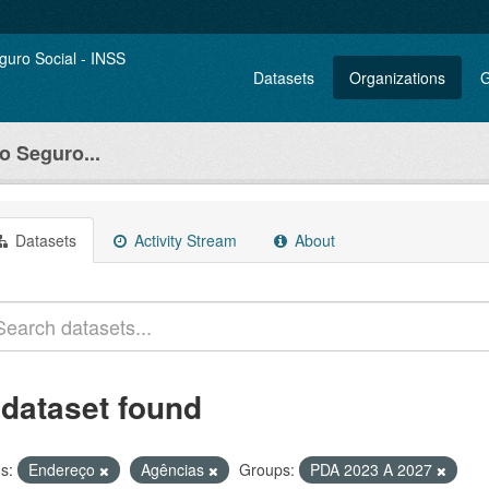
Datasets
Organizations
G
o Seguro...
Datasets
Activity Stream
About
 dataset found
s:
Endereço
Agências
Groups:
PDA 2023 A 2027