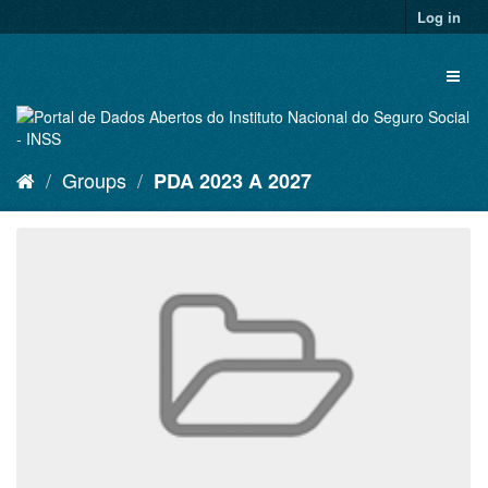
Skip
Log in
to
content
Toggl
naviga
Groups
PDA 2023 A 2027