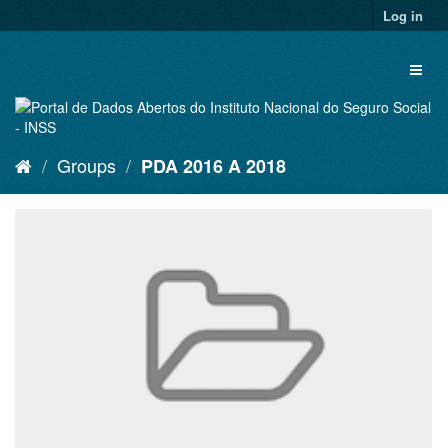
Skip
Log in
to
content
Toggl
naviga
Groups
PDA 2016 A 2018