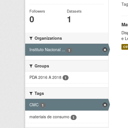
Tag
Followers
Datasets
0
1
Ma
Dis
Organizations
e L
CS
Instituto Nacional ...
1
Groups
PDA 2016 A 2018
1
Tags
CMC
1
materiais de consumo
1