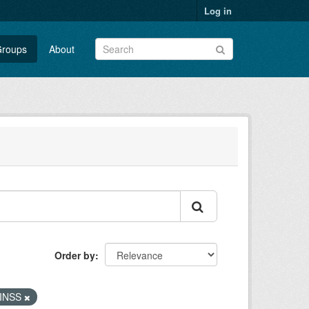
Log in
roups
About
Order by
- INSS