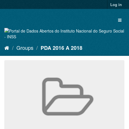
Skip
Log in
to
content
Toggl
naviga
Groups
PDA 2016 A 2018