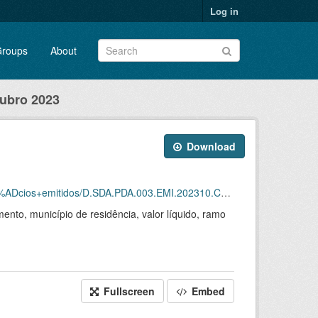
Log in
roups
About
tubro 2023
Download
ios+emitidos/D.SDA.PDA.003.EMI.202310.CSV.ZIP
ento, município de residência, valor líquido, ramo
Fullscreen
Embed