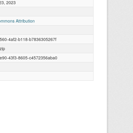
23, 2023
ommons Attribution
0560-4af2-b118-b7836305267f
zip
ee90-43f3-8605-c4572356aba0