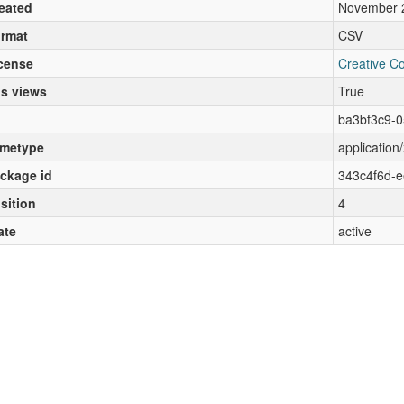
eated
November 
rmat
CSV
cense
Creative C
s views
True
ba3bf3c9-
metype
application/
ckage id
343c4f6d-
sition
4
ate
active