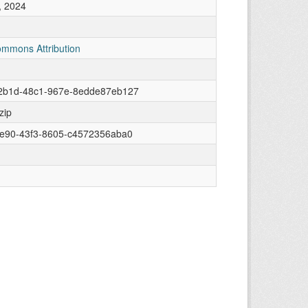
, 2024
ommons Attribution
2b1d-48c1-967e-8edde87eb127
zip
ee90-43f3-8605-c4572356aba0