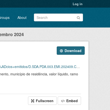
Log in
roups
About
tembro 2024
Download
ios+emitidos/D.SDA.PDA.003.EMI.202409.CSV.ZIP
ento, município de residência, valor líquido, ramo
Fullscreen
Embed