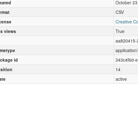
eated
October 23
rmat
CSV
cense
Creative C
s views
True
aa820415-
metype
application/
ckage id
343c4f6d-
sition
14
ate
active