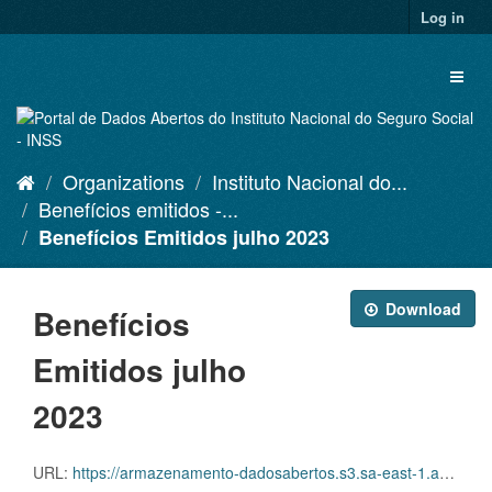
Skip
Log in
to
content
Toggl
naviga
Organizations
Instituto Nacional do...
Benefícios emitidos -...
Benefícios Emitidos julho 2023
Download
Benefícios
Emitidos julho
2023
URL:
https://armazenamento-dadosabertos.s3.sa-east-1.amazonaws.com/PDA_2023_2025/Grupos_de_dados/Benef%C3%ADcios+emitidos/D.SDA.PDA.003.EMI.202307.CSV.ZIP