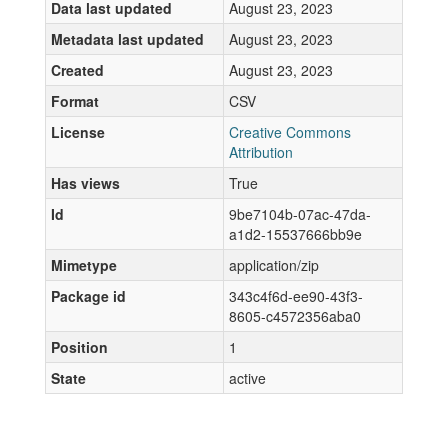
Data last updated
August 23, 2023
Metadata last updated
August 23, 2023
Created
August 23, 2023
Format
CSV
License
Creative Commons
Attribution
Has views
True
Id
9be7104b-07ac-47da-
a1d2-15537666bb9e
Mimetype
application/zip
Package id
343c4f6d-ee90-43f3-
8605-c4572356aba0
Position
1
State
active