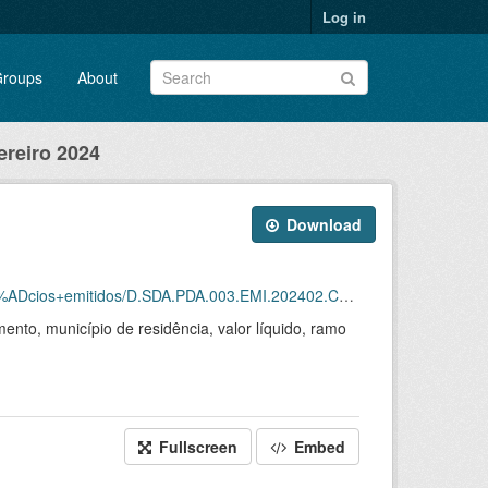
Log in
roups
About
ereiro 2024
Download
ios+emitidos/D.SDA.PDA.003.EMI.202402.CSV.ZIP
ento, município de residência, valor líquido, ramo
Fullscreen
Embed