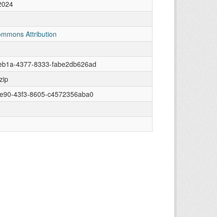
2024
ommons Attribution
eb1a-4377-8333-fabe2db626ad
zip
ee90-43f3-8605-c4572356aba0