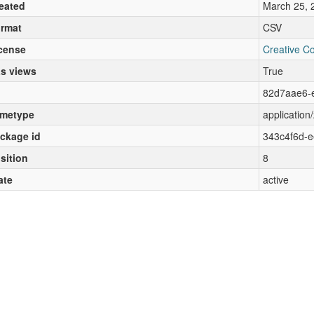
eated
March 25, 
rmat
CSV
cense
Creative C
s views
True
82d7aae6-
metype
application/
ckage id
343c4f6d-
sition
8
ate
active