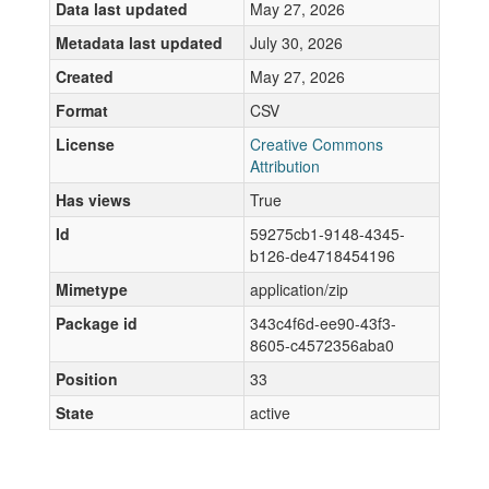
Data last updated
May 27, 2026
Metadata last updated
July 30, 2026
Created
May 27, 2026
Format
CSV
License
Creative Commons
Attribution
Has views
True
Id
59275cb1-9148-4345-
b126-de4718454196
Mimetype
application/zip
Package id
343c4f6d-ee90-43f3-
8605-c4572356aba0
Position
33
State
active