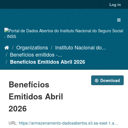
Skip
Log in
to
content
Toggl
naviga
Organizations
Instituto Nacional do...
Benefícios emitidos -...
Benefícios Emitidos Abril 2026
Download
Benefícios
Emitidos Abril
2026
URL:
https://armazenamento-dadosabertos.s3.sa-east-1.amazonaws.com/PDA_2025_2027/Grupos_de_dados/Benef%C3%ADcios+emitidos/D.SDA.PDA.003.EMI.202604.zip