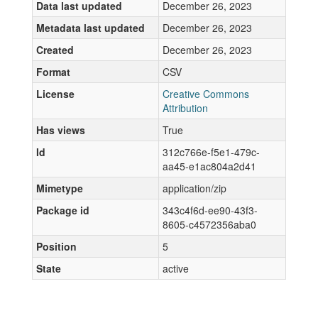
Data last updated
December 26, 2023
Metadata last updated
December 26, 2023
Created
December 26, 2023
Format
CSV
License
Creative Commons
Attribution
Has views
True
Id
312c766e-f5e1-479c-
aa45-e1ac804a2d41
Mimetype
application/zip
Package id
343c4f6d-ee90-43f3-
8605-c4572356aba0
Position
5
State
active