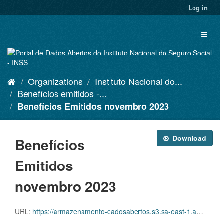
Skip
Log in
to
content
Toggl
naviga
Organizations
Instituto Nacional do...
Benefícios emitidos -...
Benefícios Emitidos novembro 2023
Download
Benefícios
Emitidos
novembro 2023
URL:
https://armazenamento-dadosabertos.s3.sa-east-1.amazonaws.com/PDA_2023_2025/Grupos_de_dados/Benef%C3%ADcios+emitidos/D.SDA.PDA.003.EMI.202311.CSV.ZIP