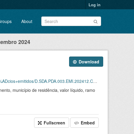
Log in
roups
About
zembro 2024
Download
ios+emitidos/D.SDA.PDA.003.EMI.202412.CSV.ZIP
ento, município de residência, valor líquido, ramo
Fullscreen
Embed