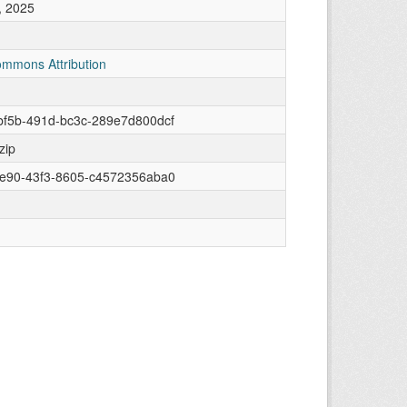
, 2025
ommons Attribution
bf5b-491d-bc3c-289e7d800dcf
zip
ee90-43f3-8605-c4572356aba0