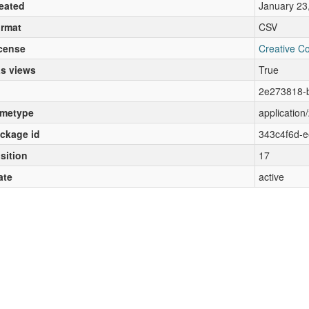
eated
January 23
rmat
CSV
cense
Creative C
s views
True
2e273818-
metype
application/
ckage id
343c4f6d-
sition
17
ate
active