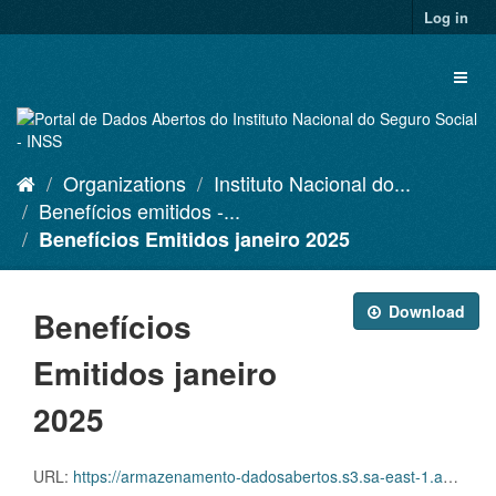
Skip
Log in
to
content
Toggl
naviga
Organizations
Instituto Nacional do...
Benefícios emitidos -...
Benefícios Emitidos janeiro 2025
Download
Benefícios
Emitidos janeiro
2025
URL:
https://armazenamento-dadosabertos.s3.sa-east-1.amazonaws.com/PDA_2023_2025/Grupos_de_dados/Benef%C3%ADcios+emitidos/D.SDA.PDA.003.EMI.202501.CSV.ZIP