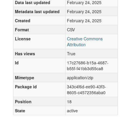
Data last updated
February 24, 2025
Metadata last updated
February 24, 2025
Created
February 24, 2025
Format
CSV
License
Creative Commons
Attribution
Has views
True
Id
17c27686-b15a-4687-
b55f-f41bb3d55ca8
Mimetype
application/zip
Package id
343c4f6d-ee90-43f3-
8605-c4572356aba0
Position
18
State
active