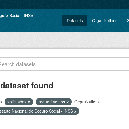
Datasets
Organizations
G
 dataset found
s:
solicitados
requerimentos
Organizations:
stituto Nacional do Seguro Social - INSS