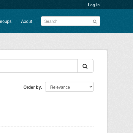
Log in
roups
About
Order by