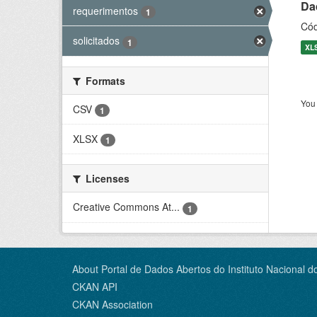
Dad
requerimentos
1
Cód
solicitados
1
XL
Formats
You 
CSV
1
XLSX
1
Licenses
Creative Commons At...
1
About Portal de Dados Abertos do Instituto Nacional d
CKAN API
CKAN Association