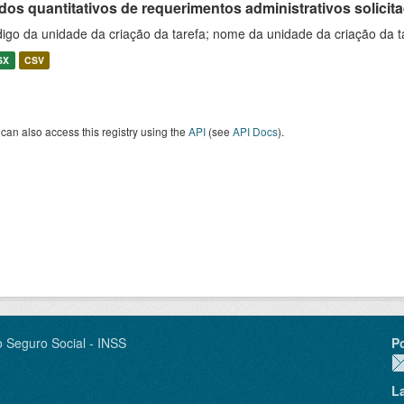
os quantitativos de requerimentos administrativos solicitad
igo da unidade da criação da tarefa; nome da unidade da criação da t
SX
CSV
can also access this registry using the
API
(see
API Docs
).
o Seguro Social - INSS
P
L