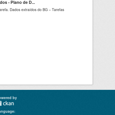
os - Plano de D...
arefa. Dados extraídos do BG – Tarefas
owered by
anguage