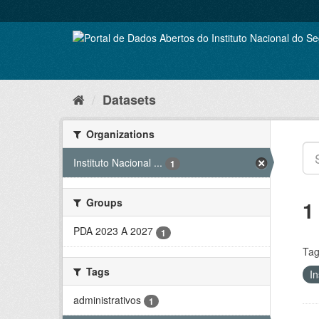
Skip
to
content
Datasets
Organizations
Instituto Nacional ...
1
Groups
1
PDA 2023 A 2027
1
Tag
Tags
In
administrativos
1