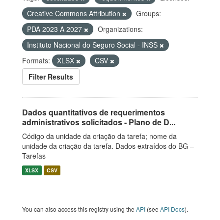
Creative Commons Attribution
Groups:
PDA 2023 A 2027
Organizations:
Instituto Nacional do Seguro Social - INSS
Formats:
XLSX
CSV
Filter Results
Dados quantitativos de requerimentos
administrativos solicitados - Plano de D...
Código da unidade da criação da tarefa; nome da
unidade da criação da tarefa. Dados extraídos do BG –
Tarefas
XLSX
CSV
You can also access this registry using the
API
(see
API Docs
).