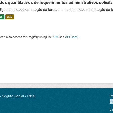
os quantitativos de requerimentos administrativos solicitad
igo da unidade da criação da tarefa; nome da unidade da criação da t
SX
CSV
can also access this registry using the
API
(see
API Docs
).
o Seguro Social - INSS
P
L