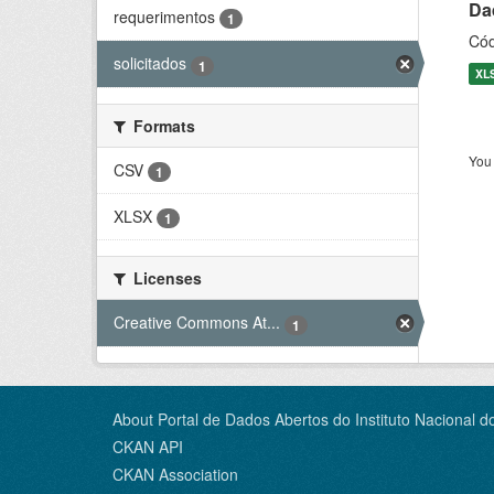
Dad
requerimentos
1
Cód
solicitados
1
XL
Formats
You 
CSV
1
XLSX
1
Licenses
Creative Commons At...
1
About Portal de Dados Abertos do Instituto Nacional d
CKAN API
CKAN Association