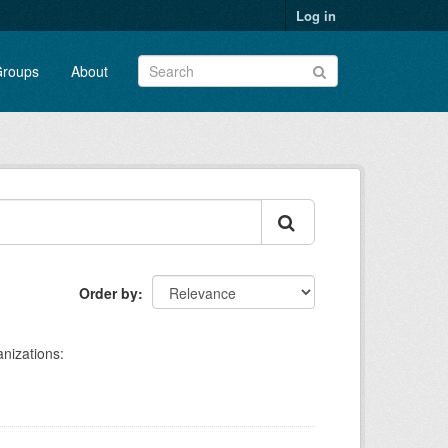
Log in
roups
About
Order by
nizations: