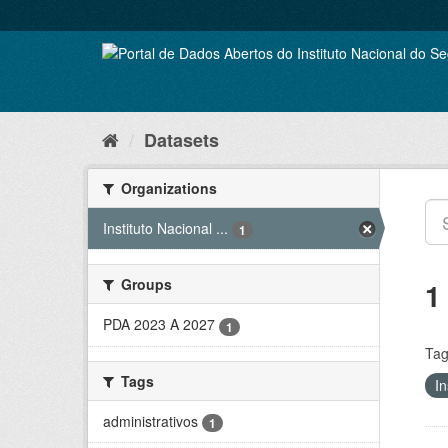
Skip
to
content
Datasets
Organizations
Instituto Nacional ...
1
Groups
1
PDA 2023 A 2027
1
Tag
Tags
In
administrativos
1