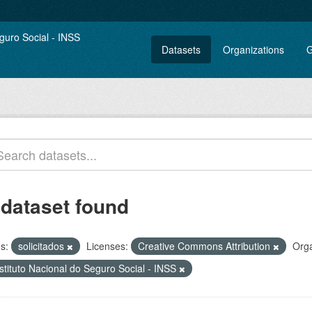
Datasets
Organizations
G
 dataset found
s:
solicitados
Licenses:
Creative Commons Attribution
Orga
stituto Nacional do Seguro Social - INSS