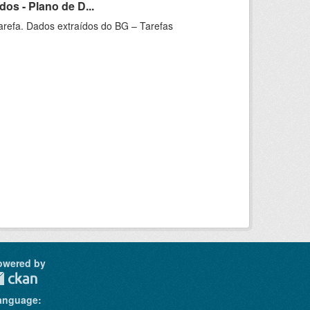
os - Plano de D...
arefa. Dados extraídos do BG – Tarefas
owered by
anguage