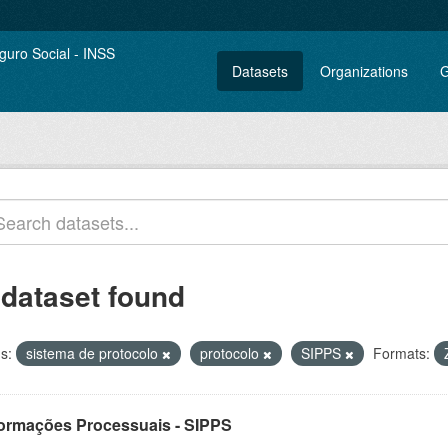
Datasets
Organizations
G
 dataset found
s:
sistema de protocolo
protocolo
SIPPS
Formats:
formações Processuais - SIPPS