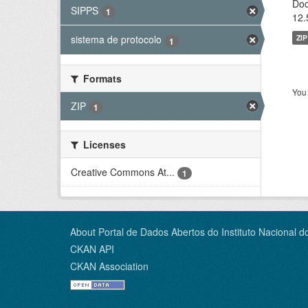
Doc
SIPPS
1
12.
ZIP
sistema de protocolo
1
Formats
You 
ZIP
1
Licenses
Creative Commons At...
1
About Portal de Dados Abertos do Instituto Nacional d
CKAN API
CKAN Association