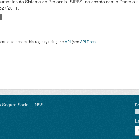
umentos do Sistema de Protocolo (SIPPS) de acordo com o Decreto nº
527/2011.
can also access this registry using the
API
(see
API Docs
).
o Seguro Social - INSS
P
L