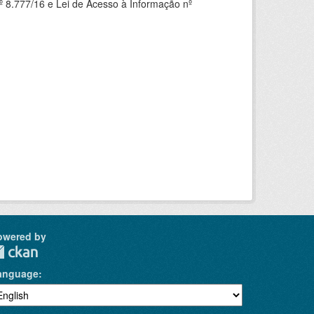
 8.777/16 e Lei de Acesso à Informação nº
owered by
anguage