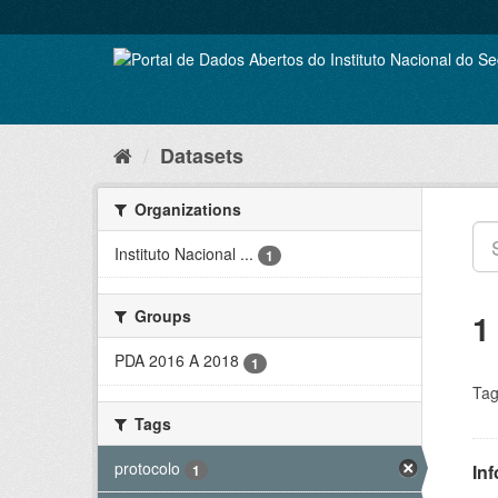
Skip
to
content
Datasets
Organizations
Instituto Nacional ...
1
Groups
1
PDA 2016 A 2018
1
Tag
Tags
protocolo
In
1