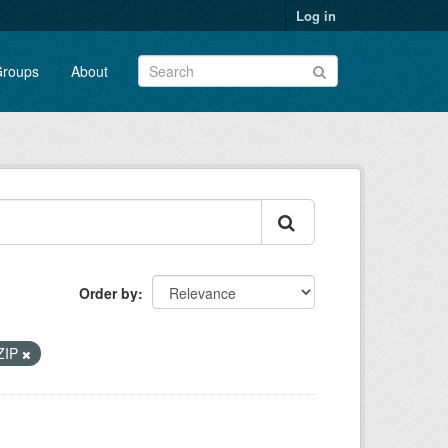
Log in
roups
About
Order by
ZIP