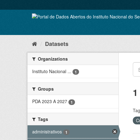
Skip
to
content
Datasets
Organizations
Instituto Nacional ...
1
Groups
1
PDA 2023 A 2027
1
Tag
Tags
C
administrativos
1