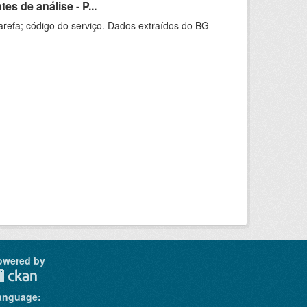
s de análise - P...
arefa; código do serviço. Dados extraídos do BG
owered by
anguage