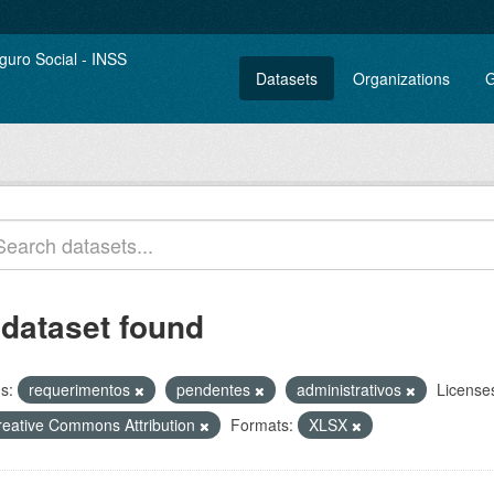
Datasets
Organizations
G
 dataset found
s:
requerimentos
pendentes
administrativos
License
reative Commons Attribution
Formats:
XLSX