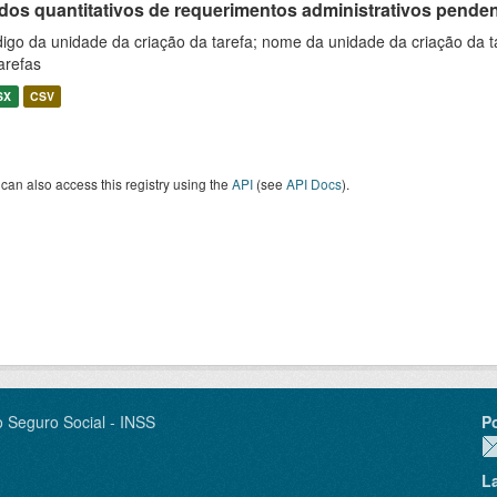
os quantitativos de requerimentos administrativos pendente
igo da unidade da criação da tarefa; nome da unidade da criação da t
arefas
SX
CSV
can also access this registry using the
API
(see
API Docs
).
o Seguro Social - INSS
P
L