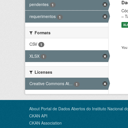
Dad
pendentes
1
Cód
– T
requerimentos
1
XL
Formats
CSV
1
You 
XLSX
1
Licenses
Creative Commons At...
1
About Portal de Dados Abertos do Instituto Nacional d
CKAN API
CKAN Association