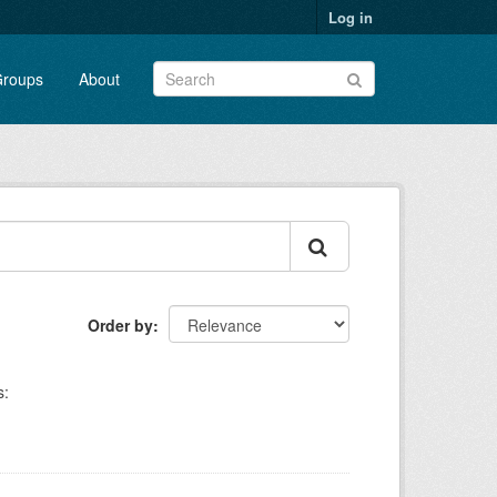
Log in
roups
About
Order by
s: