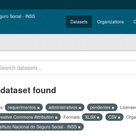
Datasets
Organizations
G
 dataset found
s:
requerimentos
administrativos
pendentes
License
reative Commons Attribution
Formats:
XLSX
CSV
Orga
stituto Nacional do Seguro Social - INSS