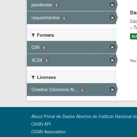
pendentes
1
Dad
requerimentos
1
Cód
– T
Formats
XL
CSV
1
XLSX
You 
1
Licenses
Creative Commons At...
1
About Portal de Dados Abertos do Instituto Nacional d
CKAN API
CKAN Association