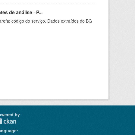
s de análise - P...
arefa; código do serviço. Dados extraídos do BG
owered by
anguage