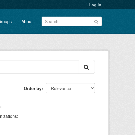
Log in
roups
About
Order by
s:
nizations: