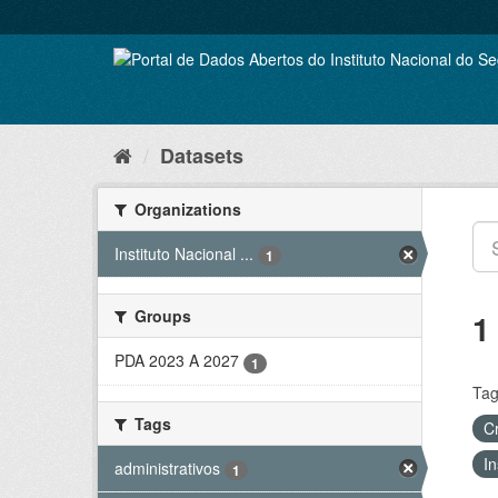
Skip
to
content
Datasets
Organizations
Instituto Nacional ...
1
Groups
1
PDA 2023 A 2027
1
Tag
Tags
C
In
administrativos
1