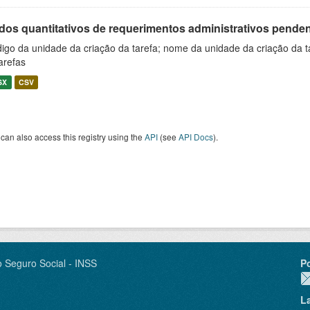
os quantitativos de requerimentos administrativos pendente
igo da unidade da criação da tarefa; nome da unidade da criação da t
arefas
SX
CSV
can also access this registry using the
API
(see
API Docs
).
o Seguro Social - INSS
P
L