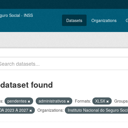
Datasets
Organizations
G
 dataset found
s:
pendentes
administrativos
Formats:
XLSX
Groups
DA 2023 A 2027
Organizations:
Instituto Nacional do Seguro Soc