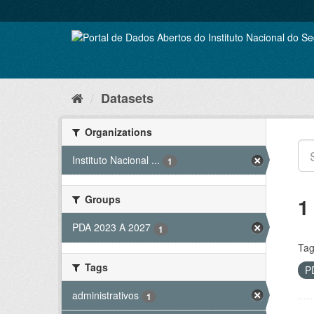
Skip
to
content
Datasets
Organizations
Instituto Nacional ...
1
Groups
1
PDA 2023 A 2027
1
Tag
Tags
P
administrativos
1