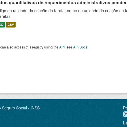
os quantitativos de requerimentos administrativos pendente
igo da unidade da criação da tarefa; nome da unidade da criação da t
arefas
SX
CSV
can also access this registry using the
API
(see
API Docs
).
o Seguro Social - INSS
P
L