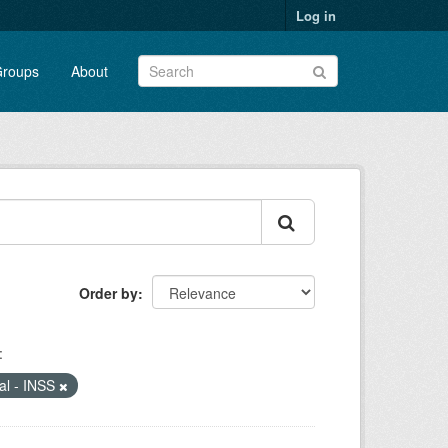
Log in
roups
About
Order by
:
ial - INSS