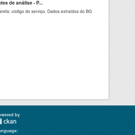
s de análise - P...
arefa; código do serviço. Dados extraídos do BG
owered by
anguage