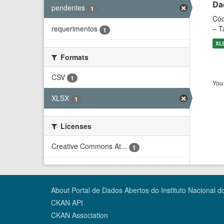
Dad
pendentes
1
Cód
– T
requerimentos
1
XL
Formats
CSV
1
You 
XLSX
1
Licenses
Creative Commons At...
1
About Portal de Dados Abertos do Instituto Nacional d
CKAN API
CKAN Association