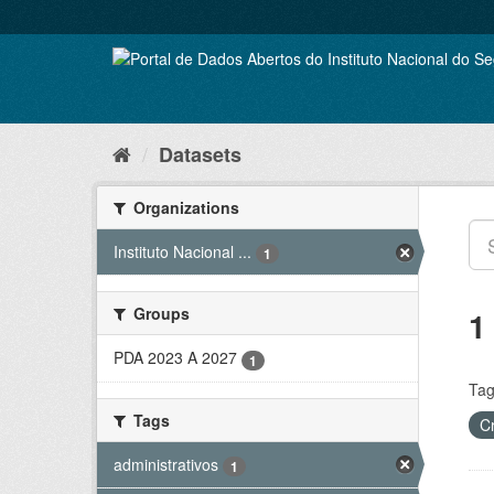
Skip
to
content
Datasets
Organizations
Instituto Nacional ...
1
Groups
1
PDA 2023 A 2027
1
Tag
Tags
C
administrativos
1