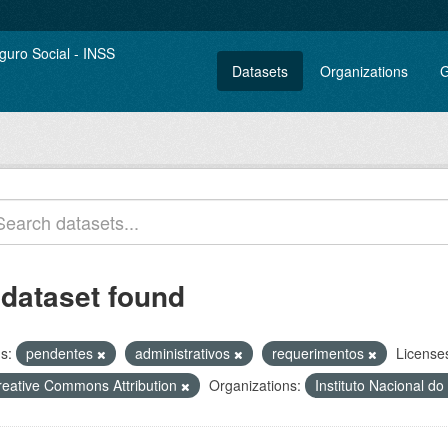
Datasets
Organizations
G
 dataset found
s:
pendentes
administrativos
requerimentos
License
reative Commons Attribution
Organizations:
Instituto Nacional d