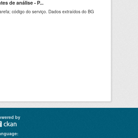
s de análise - P...
arefa; código do serviço. Dados extraídos do BG
owered by
anguage