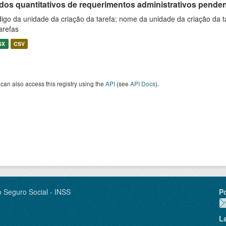
os quantitativos de requerimentos administrativos pendente
igo da unidade da criação da tarefa; nome da unidade da criação da t
arefas
SX
CSV
can also access this registry using the
API
(see
API Docs
).
o Seguro Social - INSS
P
L