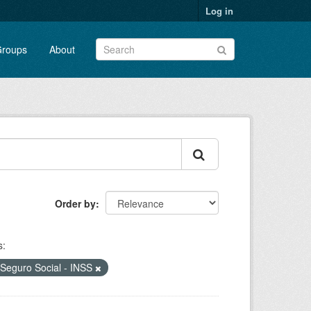
Log in
roups
About
Order by
s:
o Seguro Social - INSS