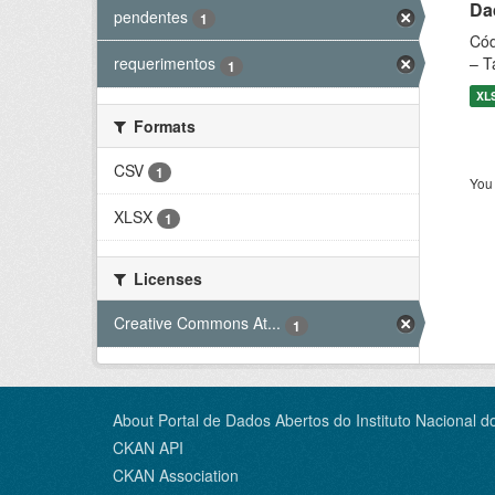
Dad
pendentes
1
Cód
– T
requerimentos
1
XL
Formats
CSV
1
You 
XLSX
1
Licenses
Creative Commons At...
1
About Portal de Dados Abertos do Instituto Nacional d
CKAN API
CKAN Association