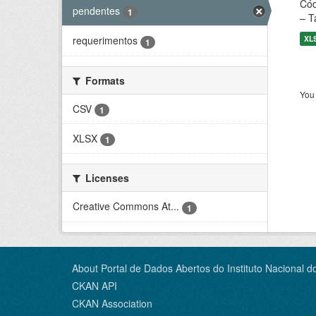
Cód
pendentes
1
– T
XL
requerimentos
1
Formats
You 
CSV
1
XLSX
1
Licenses
Creative Commons At...
1
About Portal de Dados Abertos do Instituto Nacional d
CKAN API
CKAN Association