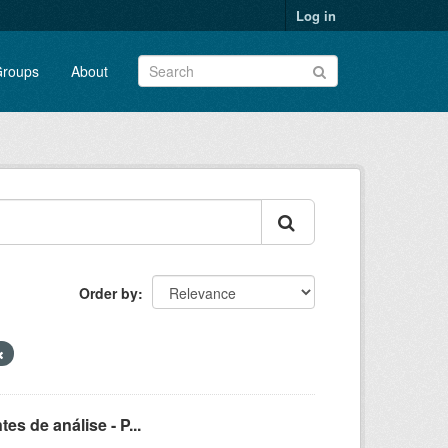
Log in
roups
About
Order by
s de análise - P...