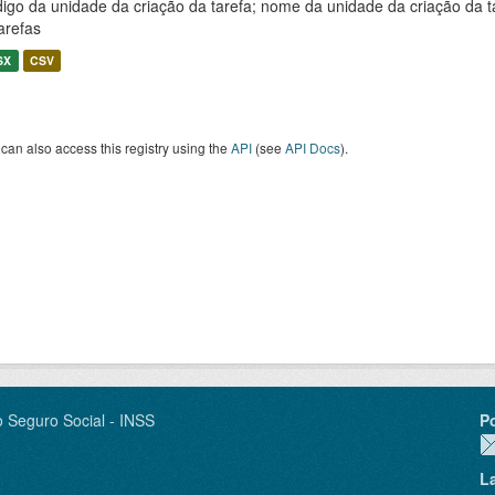
igo da unidade da criação da tarefa; nome da unidade da criação da t
arefas
SX
CSV
can also access this registry using the
API
(see
API Docs
).
o Seguro Social - INSS
P
L