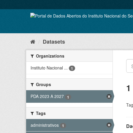
Skip
to
content
Datasets
Organizations
Instituto Nacional ...
1
Groups
1
PDA 2023 A 2027
1
Tag
Tags
administrativos
Dad
1