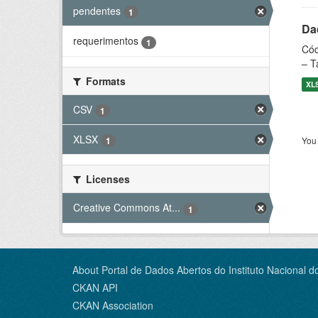
pendentes
1
Dad
requerimentos
1
Cód
– T
Formats
XL
CSV
1
XLSX
You 
1
Licenses
Creative Commons At...
1
About Portal de Dados Abertos do Instituto Nacional d
CKAN API
CKAN Association