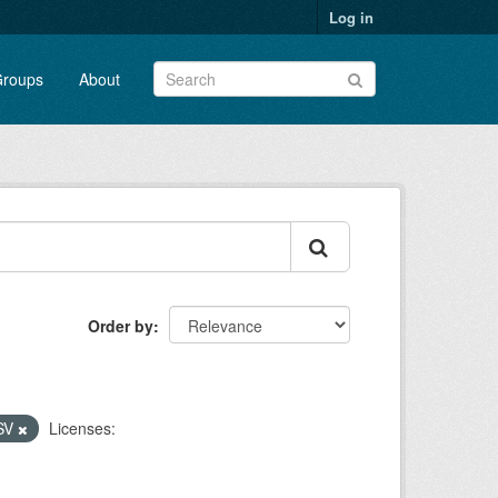
Log in
roups
About
Order by
SV
Licenses: