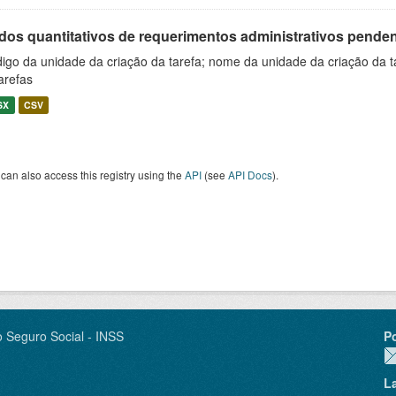
os quantitativos de requerimentos administrativos pendente
igo da unidade da criação da tarefa; nome da unidade da criação da t
arefas
SX
CSV
can also access this registry using the
API
(see
API Docs
).
o Seguro Social - INSS
P
L