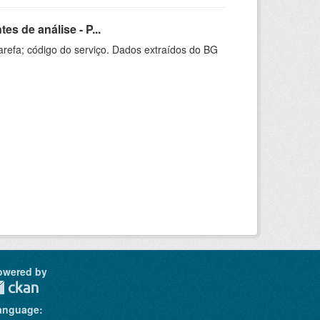
s de análise - P...
arefa; código do serviço. Dados extraídos do BG
owered by
anguage