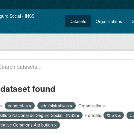
Datasets
Organizations
G
 dataset found
s:
pendentes
administrativos
Organizations:
stituto Nacional do Seguro Social - INSS
Formats:
XLSX
C
reative Commons Attribution