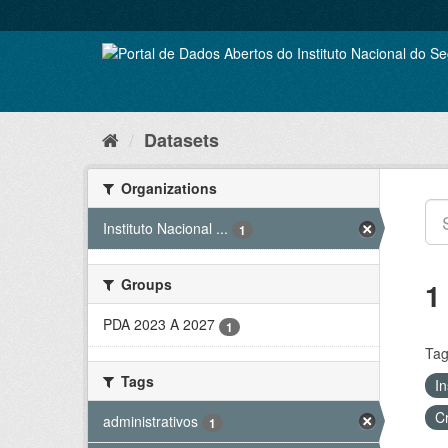
Skip
to
content
Datasets
Organizations
Instituto Nacional ...
1
Groups
1
PDA 2023 A 2027
1
Tag
Tags
In
C
administrativos
1