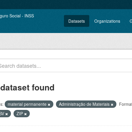
Datasets
Organizations
G
 dataset found
s:
material permanente
Administração de Materiais
Format
SV
ZIP