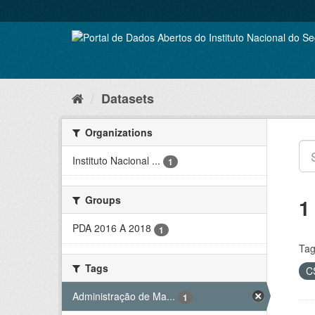
Skip
to
content
Datasets
Organizations
Instituto Nacional ...
1
Groups
1
PDA 2016 A 2018
1
Tag
Tags
C
Administração de Ma...
1