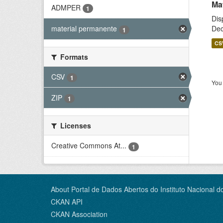
Ma
ADMPER
1
Dis
Dec
material permanente
1
CS
Formats
CSV
1
You 
ZIP
1
Licenses
Creative Commons At...
1
About Portal de Dados Abertos do Instituto Nacional d
CKAN API
CKAN Association