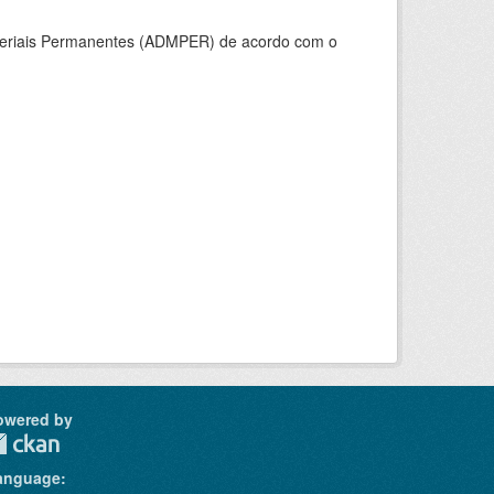
ateriais Permanentes (ADMPER) de acordo com o
owered by
anguage