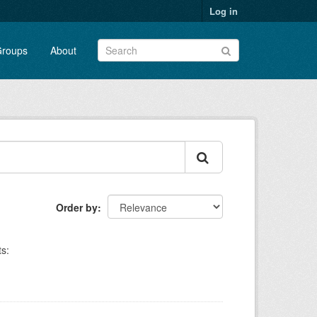
Log in
roups
About
Order by
s: