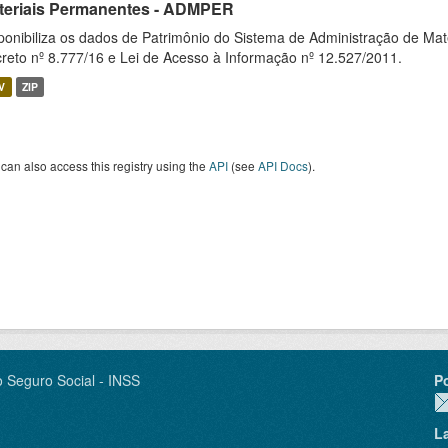
teriais Permanentes - ADMPER
ponibiliza os dados de Patrimônio do Sistema de Administração de M
reto nº 8.777/16 e Lei de Acesso à Informação nº 12.527/2011.
V
ZIP
can also access this registry using the
API
(see
API Docs
).
o Seguro Social - INSS
P
L