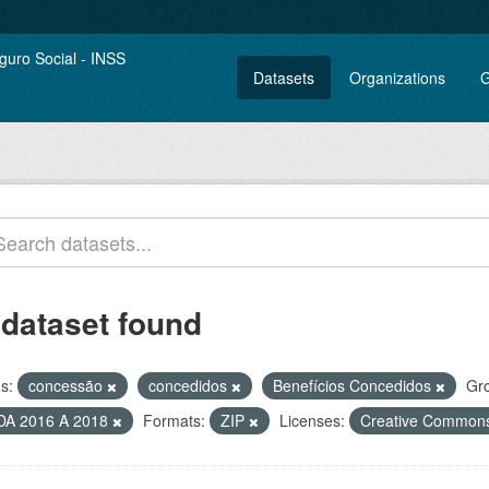
Datasets
Organizations
G
 dataset found
s:
concessão
concedidos
Benefícios Concedidos
Gr
DA 2016 A 2018
Formats:
ZIP
Licenses:
Creative Commons 