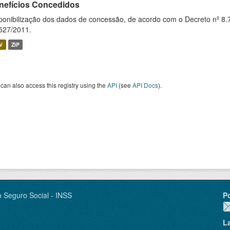
nefícios Concedidos
ponibilização dos dados de concessão, de acordo com o Decreto nº 8.
527/2011.
V
ZIP
can also access this registry using the
API
(see
API Docs
).
o Seguro Social - INSS
P
L