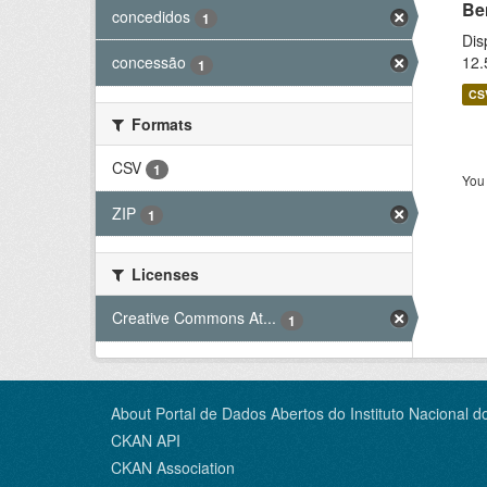
Be
concedidos
1
Dis
12.
concessão
1
CS
Formats
CSV
1
You 
ZIP
1
Licenses
Creative Commons At...
1
About Portal de Dados Abertos do Instituto Nacional d
CKAN API
CKAN Association