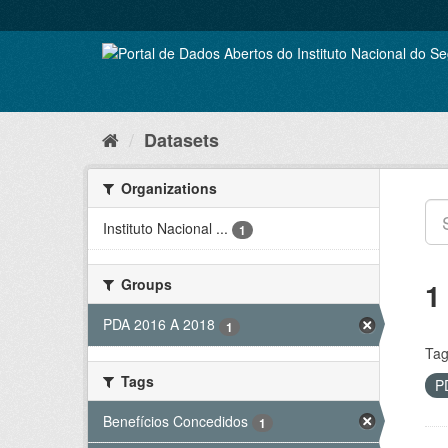
Skip
to
content
Datasets
Organizations
Instituto Nacional ...
1
Groups
1
PDA 2016 A 2018
1
Tag
Tags
P
Benefícios Concedidos
1