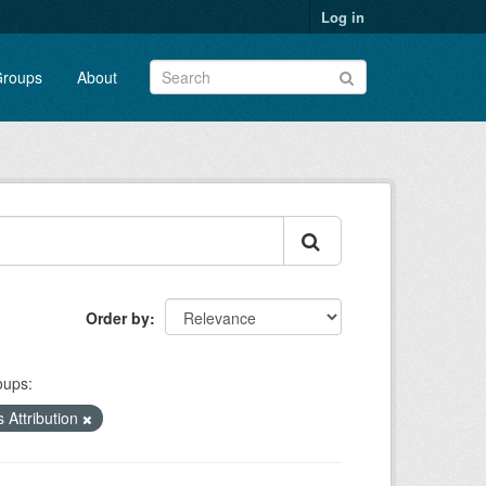
Log in
roups
About
Order by
oups:
Attribution