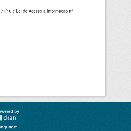
777/16 e Lei de Acesso à Informação nº
owered by
anguage