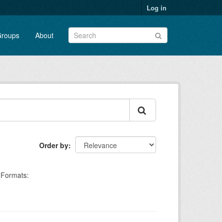
Log in
roups
About
Order by
Formats: