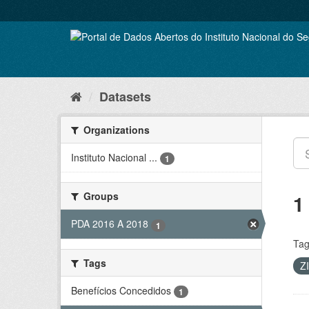
Skip
to
content
Datasets
Organizations
Instituto Nacional ...
1
Groups
1
PDA 2016 A 2018
1
Tag
Tags
Z
Benefícios Concedidos
1