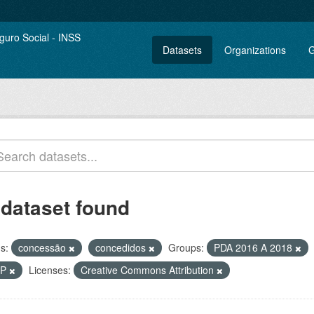
Datasets
Organizations
G
 dataset found
s:
concessão
concedidos
Groups:
PDA 2016 A 2018
IP
Licenses:
Creative Commons Attribution