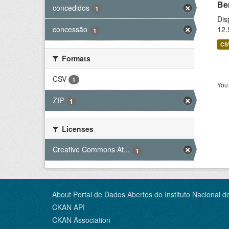
Be
concedidos
1
Dis
12.
concessão
1
CS
Formats
CSV
1
You 
ZIP
1
Licenses
Creative Commons At...
1
About Portal de Dados Abertos do Instituto Nacional d
CKAN API
CKAN Association