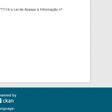
777/16 e Lei de Acesso à Informação nº
owered by
anguage