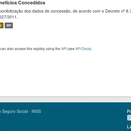
nefícios Concedidos
ponibilização dos dados de concessão, de acordo com o Decreto nº 8.
527/2011.
V
ZIP
can also access this registry using the
API
(see
API Docs
).
o Seguro Social - INSS
P
L