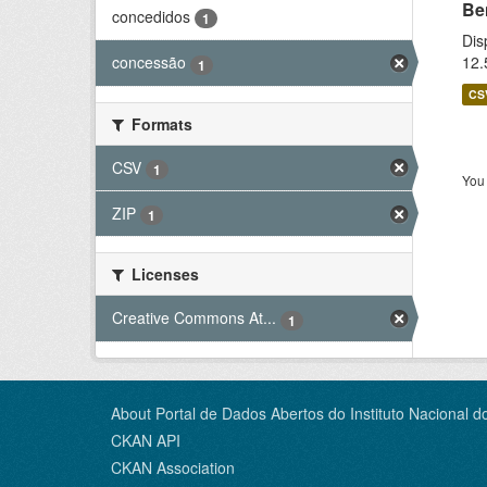
Be
concedidos
1
Dis
12.
concessão
1
CS
Formats
CSV
1
You 
ZIP
1
Licenses
Creative Commons At...
1
About Portal de Dados Abertos do Instituto Nacional d
CKAN API
CKAN Association