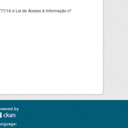
777/16 e Lei de Acesso à Informação nº
owered by
anguage