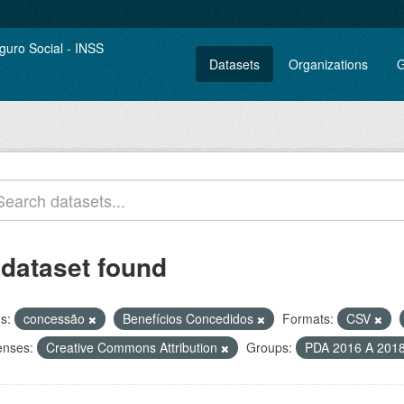
Datasets
Organizations
G
 dataset found
s:
concessão
Benefícios Concedidos
Formats:
CSV
enses:
Creative Commons Attribution
Groups:
PDA 2016 A 201