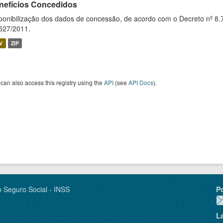
nefícios Concedidos
ponibilização dos dados de concessão, de acordo com o Decreto nº 8.
527/2011.
V
ZIP
can also access this registry using the
API
(see
API Docs
).
o Seguro Social - INSS
P
L