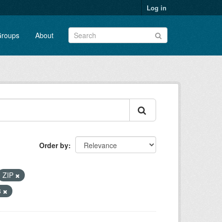
Log in
roups
About
Order by
ZIP
8