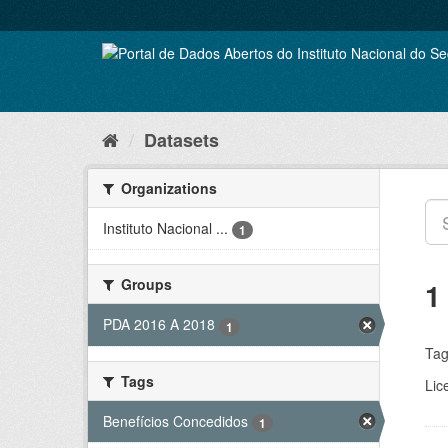
Skip
to
content
Datasets
Organizations
Instituto Nacional ...
1
Groups
1
PDA 2016 A 2018
1
Tag
Tags
Lic
Benefícios Concedidos
1