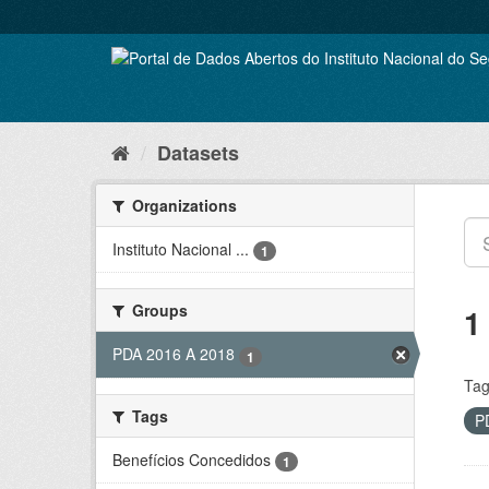
Skip
to
content
Datasets
Organizations
Instituto Nacional ...
1
Groups
1
PDA 2016 A 2018
1
Tag
Tags
P
Benefícios Concedidos
1