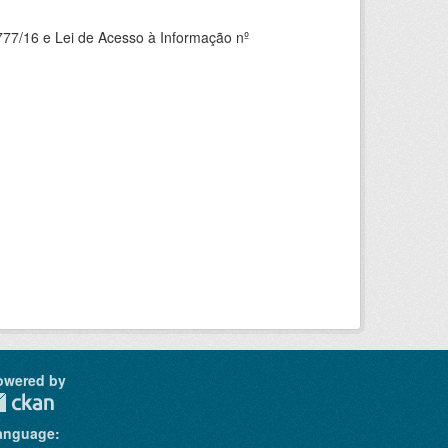
777/16 e Lei de Acesso à Informação nº
owered by
anguage