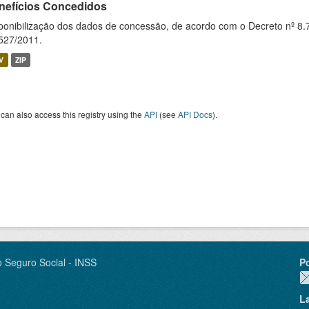
nefícios Concedidos
ponibilização dos dados de concessão, de acordo com o Decreto nº 8.
527/2011.
V
ZIP
can also access this registry using the
API
(see
API Docs
).
o Seguro Social - INSS
P
L