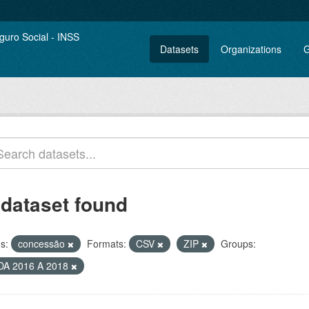
Datasets
Organizations
G
 dataset found
s:
concessão
Formats:
CSV
ZIP
Groups:
DA 2016 A 2018