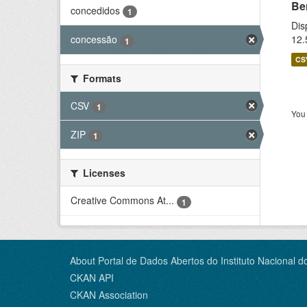
Be
concedidos
1
Dis
12.
concessão
1
CS
Formats
CSV
1
You 
ZIP
1
Licenses
Creative Commons At...
1
About Portal de Dados Abertos do Instituto Nacional d
CKAN API
CKAN Association