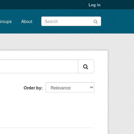
Log in
roups
About
Order by