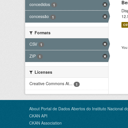
Be
concedidos
1
Dis
12.
concessão
1
CS
Formats
CSV
1
You 
ZIP
1
Licenses
Creative Commons At...
1
About Portal de Dados Abertos do Instituto Nacional d
CKAN API
CKAN Association