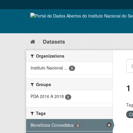
Skip
to
content
Datasets
Organizations
Instituto Nacional ...
1
Groups
1
PDA 2016 A 2018
1
Tag
Tags
C
Benefícios Concedidos
1