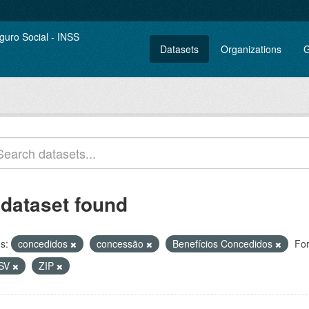
Datasets
Organizations
G
 dataset found
s:
concedidos
concessão
Benefícios Concedidos
Fo
SV
ZIP