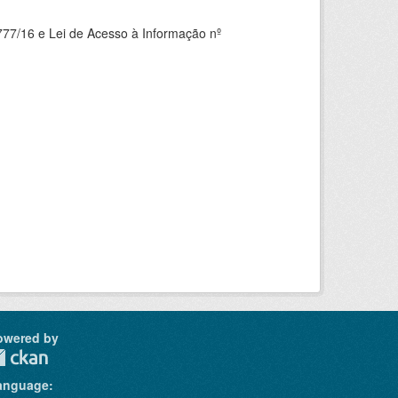
777/16 e Lei de Acesso à Informação nº
owered by
anguage