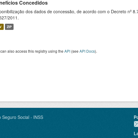
nefícios Concedidos
ponibilização dos dados de concessão, de acordo com o Decreto nº 8.
527/2011.
V
ZIP
can also access this registry using the
API
(see
API Docs
).
o Seguro Social - INSS
P
L