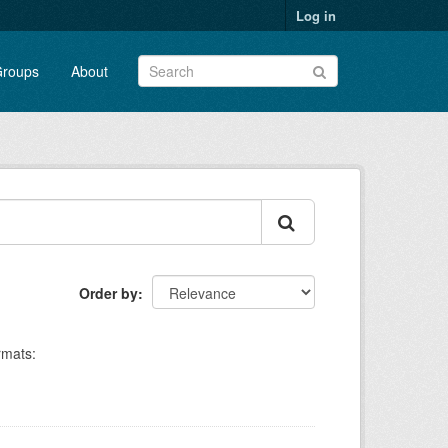
Log in
roups
About
Order by
rmats: