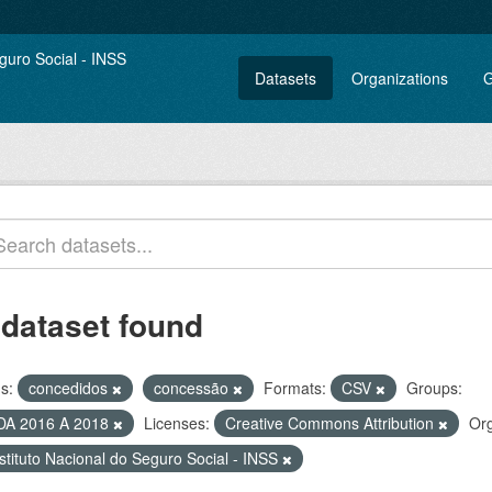
Datasets
Organizations
G
 dataset found
s:
concedidos
concessão
Formats:
CSV
Groups:
DA 2016 A 2018
Licenses:
Creative Commons Attribution
Org
stituto Nacional do Seguro Social - INSS