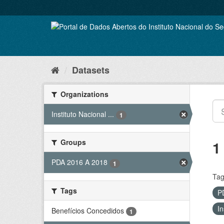
Skip
to
content
Datasets
Organizations
Instituto Nacional ...
1
Groups
1
PDA 2016 A 2018
1
Tag
Tags
P
In
Benefícios Concedidos
1