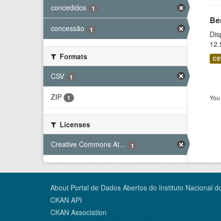
concedidos
1
Be
concessão
1
Dis
12.
Formats
CS
CSV
1
ZIP
You 
1
Licenses
Creative Commons At...
1
About Portal de Dados Abertos do Instituto Nacional d
CKAN API
CKAN Association