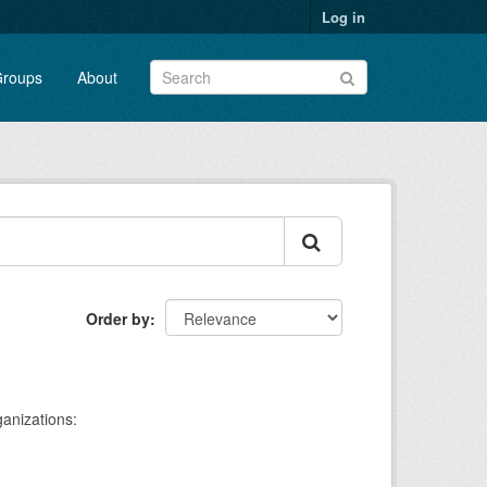
Log in
roups
About
Order by
anizations: