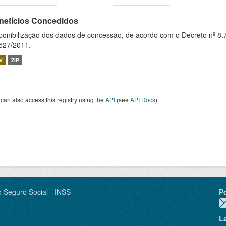
nefícios Concedidos
ponibilização dos dados de concessão, de acordo com o Decreto nº 8.
527/2011.
V
ZIP
can also access this registry using the
API
(see
API Docs
).
o Seguro Social - INSS
P
L