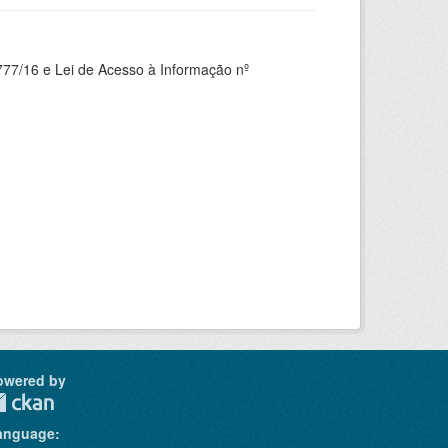
777/16 e Lei de Acesso à Informação nº
owered by
anguage