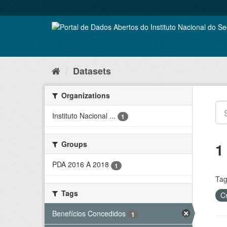
Skip
to
content
Datasets
Organizations
Instituto Nacional ...
1
Groups
1
PDA 2016 A 2018
1
Tag
Tags
C
Benefícios Concedidos
1