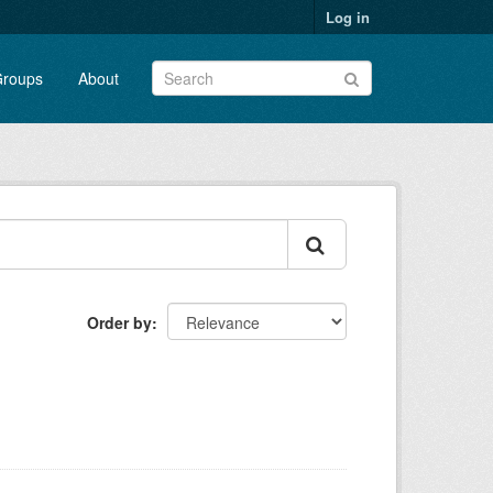
Log in
roups
About
Order by