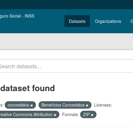
Datasets
Organizations
G
 dataset found
s:
concedidos
Benefícios Concedidos
Licenses:
reative Commons Attribution
Formats:
ZIP