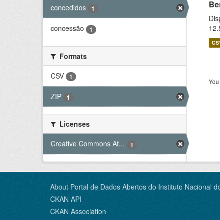
Be
concedidos
1
Dis
12.
concessão
1
CS
Formats
CSV
1
You 
ZIP
1
Licenses
Creative Commons At...
1
About Portal de Dados Abertos do Instituto Nacional d
CKAN API
CKAN Association