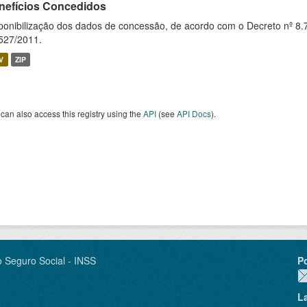
nefícios Concedidos
ponibilização dos dados de concessão, de acordo com o Decreto nº 8.
527/2011.
V
ZIP
can also access this registry using the
API
(see
API Docs
).
o Seguro Social - INSS
P
L