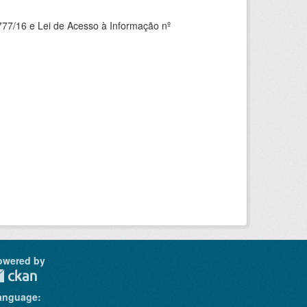
777/16 e Lei de Acesso à Informação nº
owered by
anguage