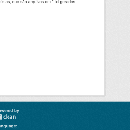
istas, que são arquivos em *.txt gerados
.
owered by
anguage