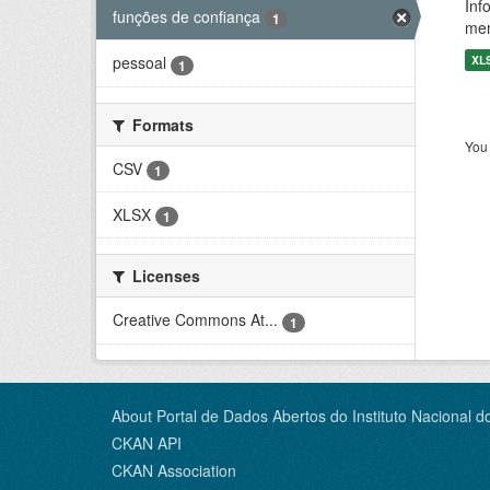
Inf
funções de confiança
1
men
XL
pessoal
1
Formats
You 
CSV
1
XLSX
1
Licenses
Creative Commons At...
1
About Portal de Dados Abertos do Instituto Nacional d
CKAN API
CKAN Association