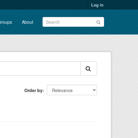
Log in
roups
About
Order by