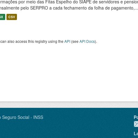
ormações por meio das Fitas Espelho do SIAPE de servidores e pension
salmente pelo SERPRO a cada fechamento da folha de pagamento,..
SX
CSV
can also access this registry using the
API
(see
API Docs
).
o Seguro Social - INSS
P
L