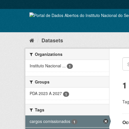
Skip
to
content
Datasets
Organizations
Instituto Nacional ...
1
Groups
1
PDA 2023 A 2027
1
Tag
Tags
cargos comissionados
Oc
1