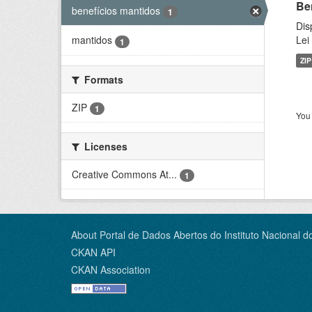
Be
benefícios mantidos
1
Dis
Lei
mantidos
1
ZIP
Formats
ZIP
1
You 
Licenses
Creative Commons At...
1
About Portal de Dados Abertos do Instituto Nacional d
CKAN API
CKAN Association