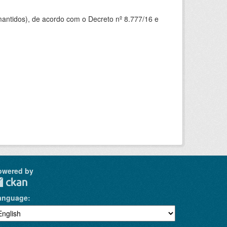
mantidos), de acordo com o Decreto nº 8.777/16 e
owered by
anguage