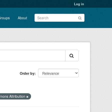
Log in
roups
About
Order by
mons Attribution