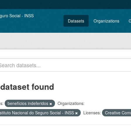
Datasets
Organizations
G
 dataset found
s:
benefícios indeferidos
Organizations:
stituto Nacional do Seguro Social - INSS
Licenses:
Creative Com