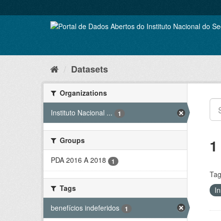
Skip
to
content
Datasets
Organizations
Instituto Nacional ...
1
Groups
1
PDA 2016 A 2018
1
Tag
Tags
In
benefícios indeferidos
1