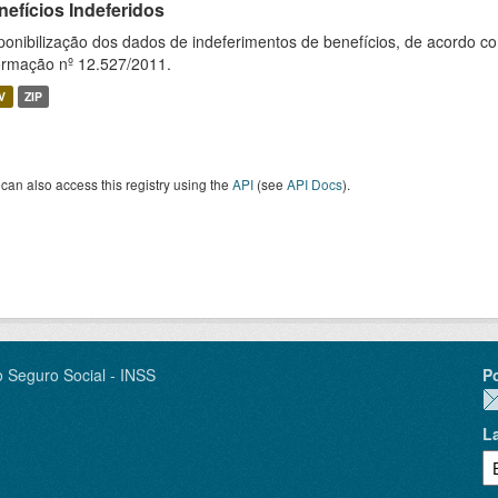
nefícios Indeferidos
ponibilização dos dados de indeferimentos de benefícios, de acordo c
ormação nº 12.527/2011.
V
ZIP
can also access this registry using the
API
(see
API Docs
).
o Seguro Social - INSS
P
L