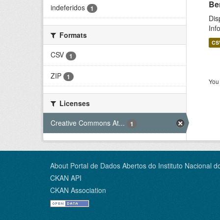
Be
indeferidos
1
Dis
Inf
Formats
CS
CSV
1
ZIP
1
You 
Licenses
Creative Commons At...
1
About Portal de Dados Abertos do Instituto Nacional d
CKAN API
CKAN Association