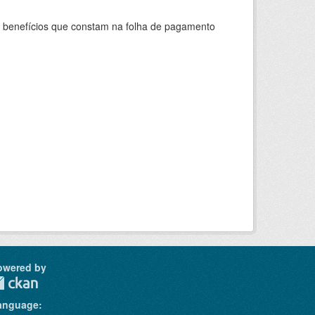
s benefícios que constam na folha de pagamento
owered by
anguage