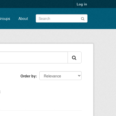
Log in
roups
About
Order by
: