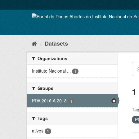
Skip
to
content
Datasets
Organizations
Instituto Nacional ...
1
Groups
1
PDA 2016 A 2018
1
Tag
Tags
P
ativos
1