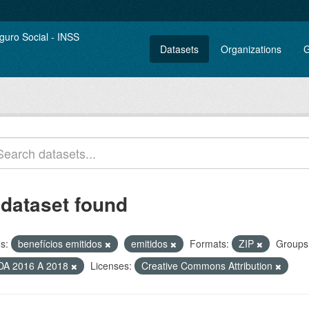
Datasets
Organizations
G
 dataset found
s:
benefícios emitidos
emitidos
Formats:
ZIP
Groups
DA 2016 A 2018
Licenses:
Creative Commons Attribution