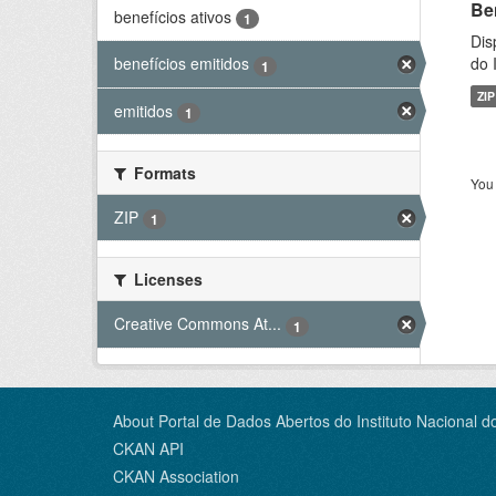
Be
benefícios ativos
1
Dis
do 
benefícios emitidos
1
ZIP
emitidos
1
Formats
You 
ZIP
1
Licenses
Creative Commons At...
1
About Portal de Dados Abertos do Instituto Nacional d
CKAN API
CKAN Association