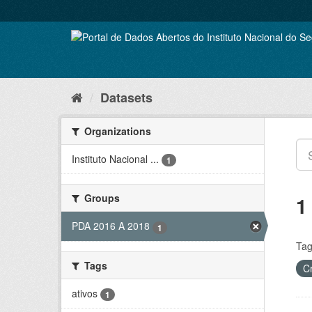
Skip
to
content
Datasets
Organizations
Instituto Nacional ...
1
Groups
1
PDA 2016 A 2018
1
Tag
Tags
C
ativos
1