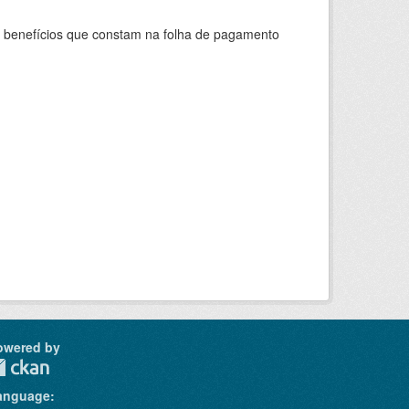
s benefícios que constam na folha de pagamento
owered by
anguage