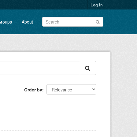
Log in
roups
About
Order by