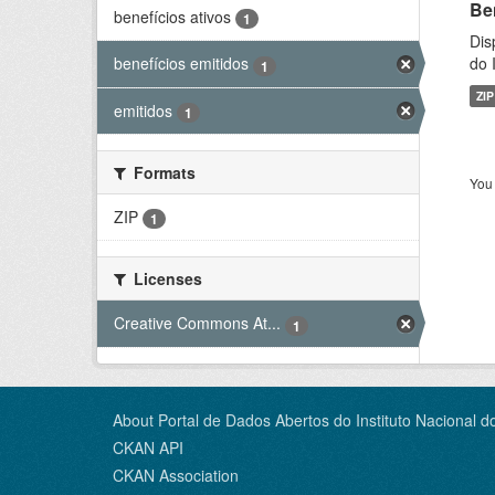
Be
benefícios ativos
1
Dis
do 
benefícios emitidos
1
ZIP
emitidos
1
Formats
You 
ZIP
1
Licenses
Creative Commons At...
1
About Portal de Dados Abertos do Instituto Nacional d
CKAN API
CKAN Association