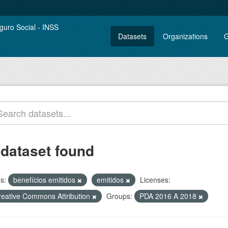
Datasets
Organizations
G
 dataset found
s:
benefícios emitidos
emitidos
Licenses:
reative Commons Attribution
Groups:
PDA 2016 A 2018