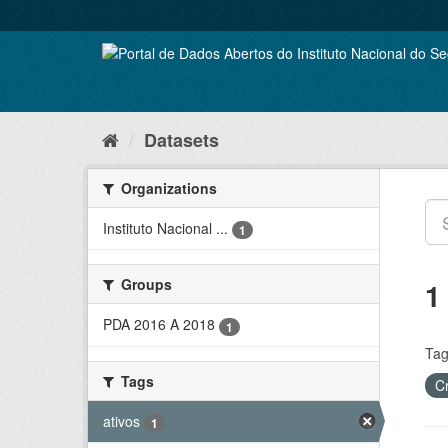
Skip
to
content
Datasets
Organizations
Instituto Nacional ...
1
Groups
1
PDA 2016 A 2018
1
Tag
Tags
C
ativos
1