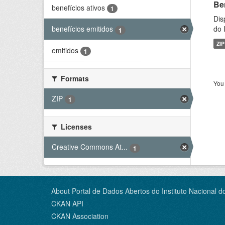
Be
benefícios ativos
1
Dis
do 
benefícios emitidos
1
ZIP
emitidos
1
Formats
You 
ZIP
1
Licenses
Creative Commons At...
1
About Portal de Dados Abertos do Instituto Nacional d
CKAN API
CKAN Association