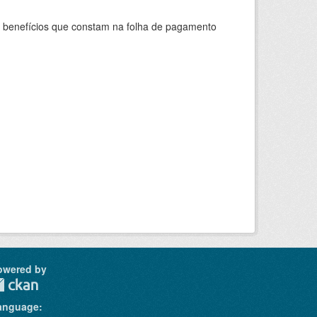
s benefícios que constam na folha de pagamento
owered by
anguage