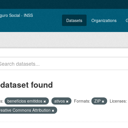
Datasets
Organizations
G
 dataset found
s:
benefícios emitidos
ativos
Formats:
ZIP
Licenses:
reative Commons Attribution