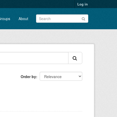
Log in
roups
About
Order by