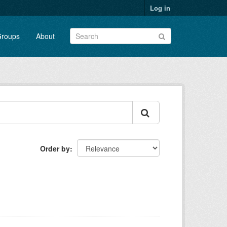
Log in
roups
About
Order by