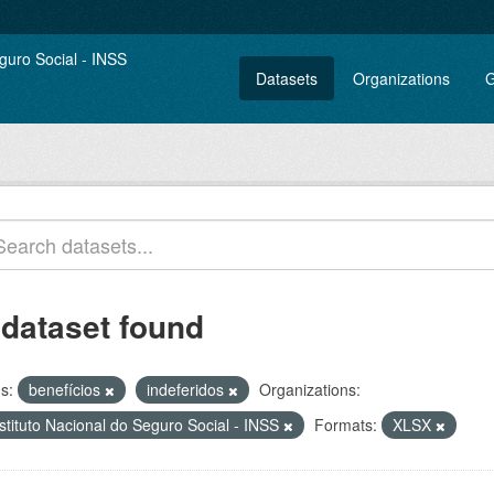
Datasets
Organizations
G
 dataset found
s:
benefícios
indeferidos
Organizations:
stituto Nacional do Seguro Social - INSS
Formats:
XLSX