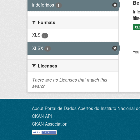
Be
indeferidos
1
Inf
fil
Formats
XL
XLS
1
XLSX
1
You 
Licenses
There are no Licenses that match this
search
About Portal de Dados Abertos do Instituto Nacional d
CKAN API
CKAN Association