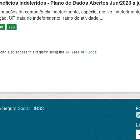
nefícios Indeferidos - Plano de Dados Abertos Jun/2023 a j
ormações de competência indeferimento, espécie, motivo indeferimento,
iação, UF, data de indeferimento, ramo de atividade,...
SX
XLS
can also access this registry using the
API
(see
API Docs
).
o Seguro Social - INSS
P
L