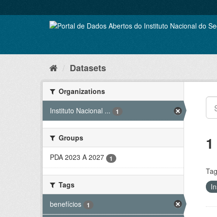
Skip
to
content
Datasets
Organizations
Instituto Nacional ...
1
Groups
1
PDA 2023 A 2027
1
Tag
Tags
In
benefícios
1