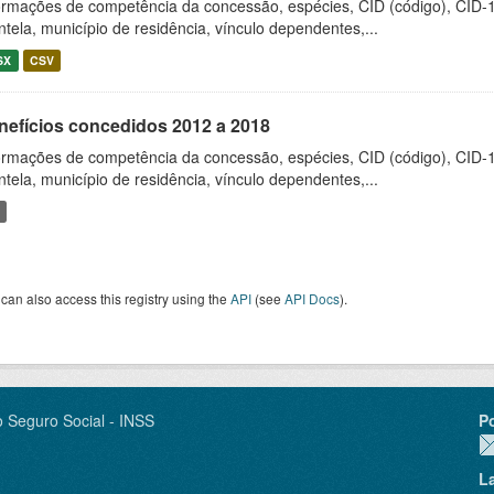
ormações de competência da concessão, espécies, CID (código), CID-
entela, município de residência, vínculo dependentes,...
SX
CSV
nefícios concedidos 2012 a 2018
ormações de competência da concessão, espécies, CID (código), CID-
entela, município de residência, vínculo dependentes,...
can also access this registry using the
API
(see
API Docs
).
o Seguro Social - INSS
P
L