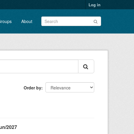
Log in
roups
About
Order by
jun/2027