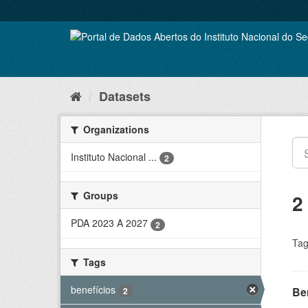
Skip
to
content
Datasets
Organizations
Instituto Nacional ...
2
Groups
2
PDA 2023 A 2027
2
Tag
Tags
benefícios
Be
2