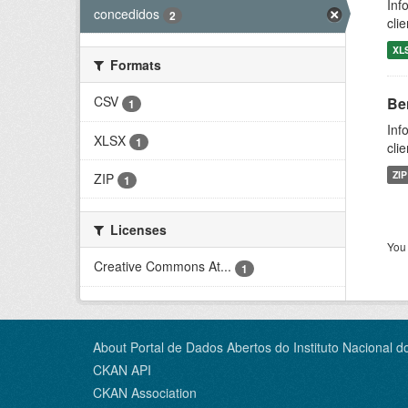
Inf
concedidos
2
cli
XL
Formats
CSV
Be
1
Inf
XLSX
1
cli
ZIP
ZIP
1
Licenses
You 
Creative Commons At...
1
About Portal de Dados Abertos do Instituto Nacional d
CKAN API
CKAN Association